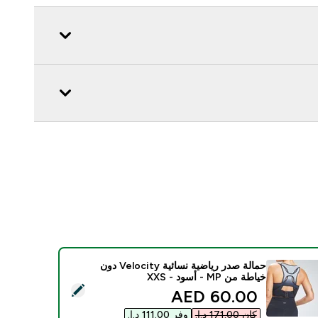
حمالة صدر رياضية نسائية Velocity دون
خياطة من MP - أسود - XXS
يد هذا المنتج - حمالة صدر رياضية نسائية Velocity دون خياطة من MP - أسود - XXS
discounted price
60.00 AED‎
كان ‏171.00 د.إ.‏‎
وفر ‏111.00 د.إ.‏‎