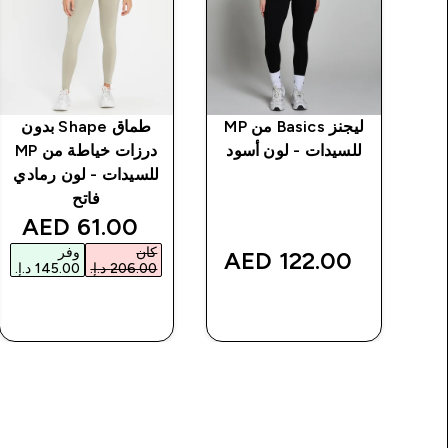
دون
ليجنز Basics من MP
طماق Shape بدون
ت خياطة من MP
للسيدات - لون أسود
درزات خياطة من MP
د
للسيدات - لون رمادي
فاتح
counted price
61.00 AED‎
كان
وفر
122.00 AED‎
شراء سريع
شراء سريع