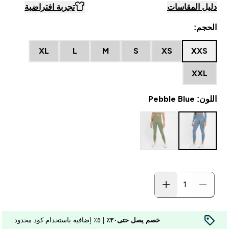
دليل المقاسات
تجربة افتراضية
الحجم:
XL
L
M
S
XS
XXS
XXL
اللون: Pebble Blue
خصم يصل حتى٣٠٪
| ٥٪ إضافية باستخدام كود محدود