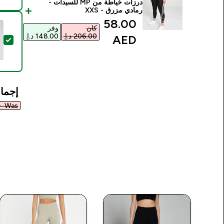
درزات خياطة من MP للسيدات -
رمادي مزرق - XXS
discounted price
58.00
كان
وفر
AED‎
تحد
إجمال
Was ٥٢١٫٠٠ د.إ.‏‎