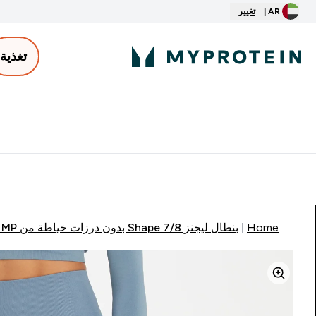
AR |
تغيير
تغذية
الأكثر مبيعاً
ter
⌄
توصيل مجاني إبتداء من ٢٥٠ درهم | ٣٠٠ ريال
Home
بنطال ليجنز 7/8 Shape بدون درزات خياطة من MP - أسود