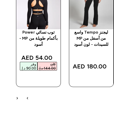
ليجنز Tempo واسع
توب نسائي Power
من أسفل من MP
بأكمام طويلة من MP -
نسائ
للسيدات - لون أسود
أسود
discounted price
dis
54.00 AED‎
كان
وفر
‎
180.00 AED‎
شراء سريع
شراء سريع