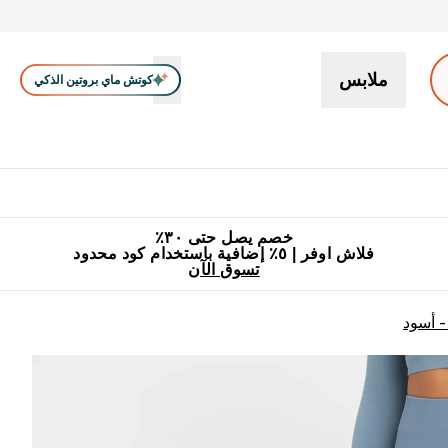
ملابس
كوتش ماي بروتين الذكي
بروتين
سناكات ووجبات خفيفة
كرياتين
فيتامين
نباتي
اكسسوا
En بروتين submenu
جميع منتجات ماي بروتين مناسبة للحلال
٥٪ إضافية مع زجاجة مجانية على طلبك الأول
خصم يصل حتى ٣٠٪
فلاش اوفر | ٥٪ إضافية باستخدام كود محدود
تسوق الآن