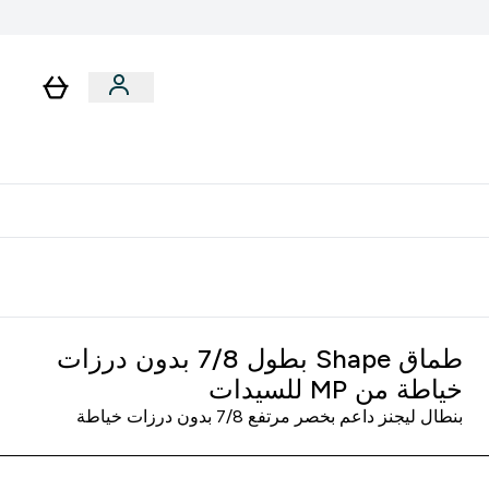
رات
باقات
لا توجد رسوم إضافية عند التوصيل
طماق Shape بطول 7/8 بدون درزات
خياطة من MP للسيدات
بنطال ليجنز داعم بخصر مرتفع 7/8 بدون درزات خياطة