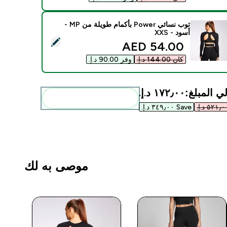
توب نسائي Power بأكمام طويلة من MP -
أسود - XXS
يد هذا المنتج - توب نسائي Power بأكمام طويلة من MP - أسود - XXS
discounted price
54.00 AED‎
كان ‏144.00 د.إ.‏‎
وفر ‏90.00 د.إ.‏‎
ي المبلغ:
١٧٢٫٠٠ د.إ.‏‎
أضف هذه إلى روتينك
Save ٣٤٩٫٠٠ د.إ.‏‎
موصى به لك