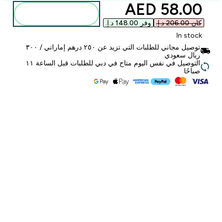
discounted price
58.00 AED‎
أضف إلى الحقيبة
كان ‏206.00 د.إ.‏‎
وفر ‏148.00 د.إ.‏‎
In stock
توصيل مجاني للطلبات التي تزيد عن ٢٥٠ درهم إماراتي / ٣٠٠
ريال سعودي
التوصيل في نفس اليوم متاح في دبي للطلبات قبل الساعة ١١
صباحًا