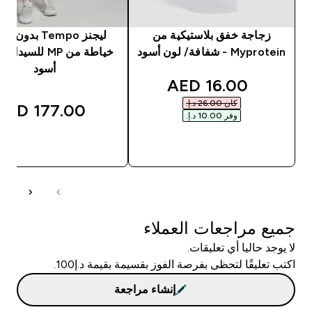
زجاجة خفق بلاستيكية من
ليجنز Tempo بدون
Myprotein - شفافة/ لون أسود
خياطة من MP للسيد
أسود
discounted price
16.00 AED‎
كان ‏26.00 د.إ.‏‎
177.00 AED‎
وفر ‏10.00 د.إ.‏‎
شراء سريع
شراء سريع
جميع مراجعات العملاء
لا يوجد حاليا أي تعليقات.
اكتب تعليقًا لتحظى بفرصة الفوز بقسيمة بقيمة د.إ100.
إنشاء مراجعة