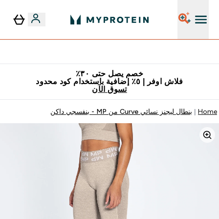
٥٪ إضافية مع زجاجة مجانية على طلبك الأول
خصم يصل حتى ٣٠٪
فلاش اوفر | ٥٪ إضافية باستخدام كود محدود
تسوق الآن
Home
بنطال ليجنز نسائي Curve من MP - بنفسجي داكن