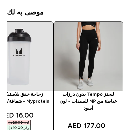
موصى به لك
ليجنز Tempo بدون درزات
زجاجة خفق بلاستيكية 
خياطة من MP للسيدات - لون
Myprotein - شفافة/ لون أسود
أسود
unted price
16.00 AED‎
كان ‏26.00 د.إ.‏‎
177.00 AED‎
وفر ‏10.00 د.إ.‏‎