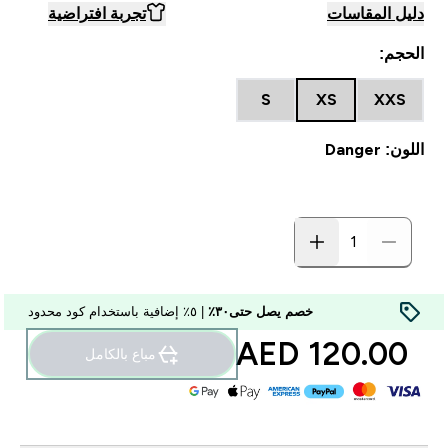
دليل المقاسات
تجربة افتراضية
الحجم:
S
XS
XXS
اللون: Danger
خصم يصل حتى٣٠٪
| ٥٪ إضافية باستخدام كود محدود
120.00 AED‎
مباع بالكامل