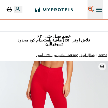
٥٪ إضافية مع زجاجة مجانية على طلبك الأول
خصم يصل حتى ٣٠٪
فلاش اوفر | ٥٪ إضافية باستخدام كود محدود
تسوق الآن
Home
بنطال ليجنز Jersey نسائي من MP - أسود