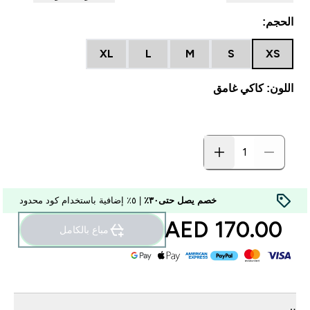
الحجم:
XL
L
M
S
XS
اللون: كاكي غامق
خصم يصل حتى٣٠٪
| ٥٪ إضافية باستخدام كود محدود
170.00 AED‎
مباع بالكامل