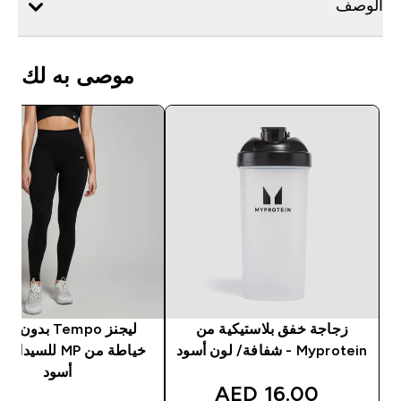
الوصف
موصى به لك
زجاجة خفق بلاستيكية من
ليجنز Tempo بدون
Myprotein - شفافة/ لون أسود
خياطة من MP للسيد
أسود
discounted price
16.00 AED‎