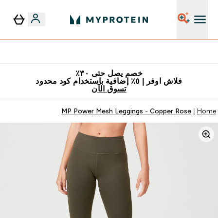
٥٪ إضافية مع زجاجة مجانية على طلبك الأول
خصم يصل حتى ٣٠٪
فلاش اوفر | ٥٪ إضافية باستخدام كود محدود
تسوق الآن
MP Power Mesh Leggings - Copper Rose
Home