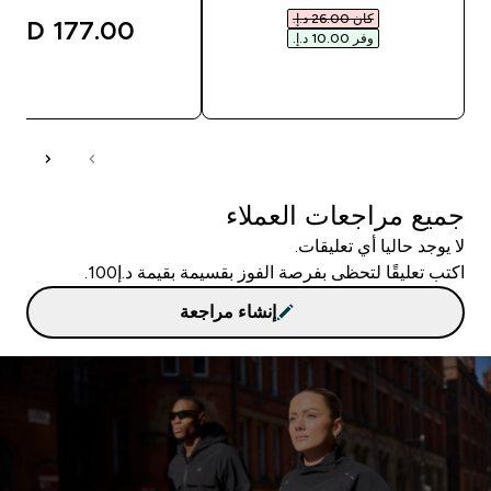
كان ‏26.00 د.إ.‏‎
177.00 AED‎
وفر ‏10.00 د.إ.‏‎
شراء سريع
شراء سريع
جميع مراجعات العملاء
لا يوجد حاليا أي تعليقات.
اكتب تعليقًا لتحظى بفرصة الفوز بقسيمة بقيمة د.إ100.
إنشاء مراجعة