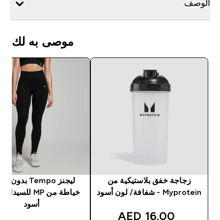
الوصف
موصى به لك
زجاجة خفق بلاستيكية من
ليجنز Tempo بدون
Myprotein - شفافة/ لون أسود
خياطة من MP للسيد
أسود
discounted price
16.00 AED‎