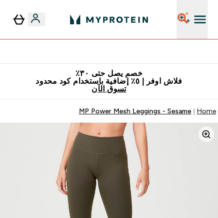
٥٪ إضافية مع زجاجة مجانية على طلبك الأول
خصم يصل حتى ٣٠٪
فلاش اوفر | ٥٪ إضافية باستخدام كود محدود
تسوق الآن
MP Power Mesh Leggings - Sesame
Home