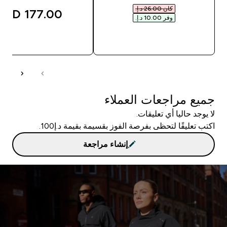
كان ‏26.00 د.إ.‏‎
177.00 AED‎
وفر ‏10.00 د.إ.‏‎
شراء سريع
شراء سريع
جميع مراجعات العملاء
لا يوجد حاليا أي تعليقات.
اكتب تعليقًا لتحظى بفرصة الفوز بقسيمة بقيمة د.إ100.
إنشاء مراجعة