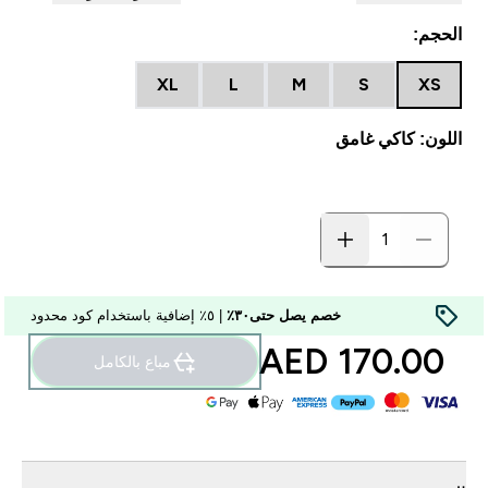
الحجم:
XL
L
M
S
XS
اللون: كاكي غامق
خصم يصل حتى٣٠٪
| ٥٪ إضافية باستخدام كود محدود
170.00 AED‎
مباع بالكامل