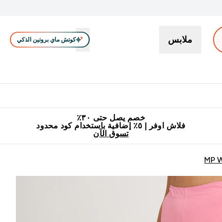
ملابس
كوتش ماي بروتين الذكي
بروتين
سناكات ووجبات خفيفة
كرياتين
فيتامين
نباتي
اكسسوا
En بروتين submenu
جميع منتجات ماي بروتين مناسبة للحلال
٥٪ إضافية مع زجاجة مجانية على طلبك الأول
خصم يصل حتى ٣٠٪
فلاش اوفر | ٥٪ إضافية باستخدام كود محدود
تسوق الآن
MP W