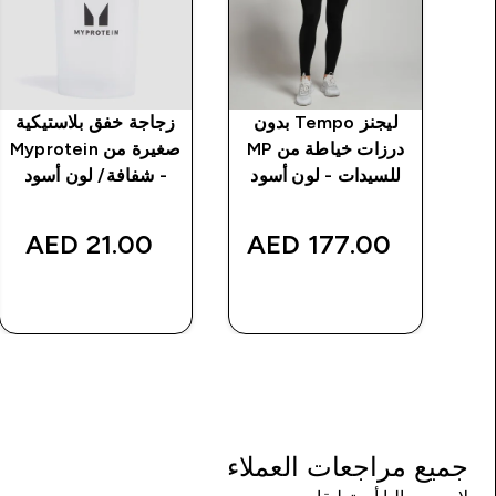
سط
ليجنز Tempo بدون
زجاجة خفق بلاستيكية
درزات خياطة من MP
صغيرة من Myprotein
للسيدات (عبوة من 3
للسيدات - لون أسود
- شفافة/ لون أسود
كن
21.00 AED‎
177.00 AED‎
شراء سريع
شراء سريع
جميع مراجعات العملاء