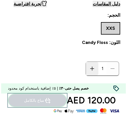
دليل المقاسات
تجربة افتراضية
الحجم:
XXS
اللون: Candy Floss
خصم يصل حتى٣٠٪
| ٥٪ إضافية باستخدام كود محدود
120.00 AED‎
مباع بالكامل