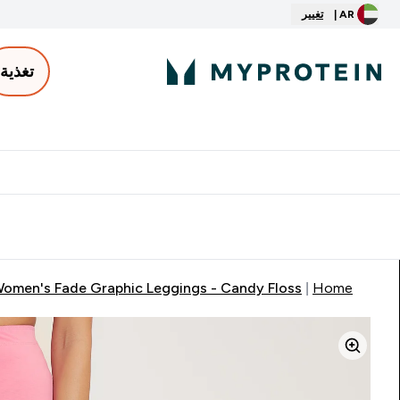
AR |
تغيير
تغذية
الأكثر مبيعاً
ter
⌄
توصيل مجاني إبتداء من ٢٥٠ درهم | ٣٠٠ ريال
omen's Fade Graphic Leggings - Candy Floss
Home