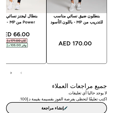
بنطلون ضيق نسائي مناسب
بنطال ليجنز نسائي شب
للتدريب من MP - باللون الأسود
Power من MP - أسود
unted price
66.00 AED‎
كان ‏171.00 د.إ.‏‎
170.00 AED‎
وفر ‏105.00 د.إ.‏‎
شراء سريع
شراء سريع
جميع مراجعات العملاء
لا يوجد حاليا أي تعليقات.
اكتب تعليقًا لتحظى بفرصة الفوز بقسيمة بقيمة د.إ100.
إنشاء مراجعة