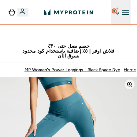
٥٪ إضافية مع زجاجة مجانية على طلبك الأول
خصم يصل حتى ٣٠٪
فلاش اوفر | ٥٪ إضافية باستخدام كود محدود
تسوق الآن
MP Women's Power Leggings - Black Space Dye
Home