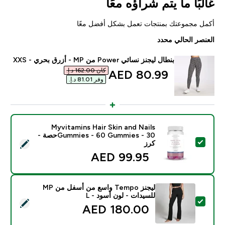
غالبًا ما يتم شراؤه معًا
أكمل مجموعتك بمنتجات تعمل بشكل أفضل معًا
العنصر الحالي محدد
بنطال ليجنز نسائي Power من MP - أزرق بحري - XXS
كان ‏162.00 د.إ.‏‎
discounted price
80.99 AED‎
وفر ‏81.01 د.إ.‏‎
Myvitamins Hair Skin and Nails
Gummies - 60 Gummies - 30حصة -
تحديد هذا المنتج - Myvitamins Hair Skin and Nails Gummies - 60 Gummies - 30حصة - كرز
كرز
99.95 AED‎
ليجنز Tempo واسع من أسفل من MP
للسيدات - لون أسود - L
تحديد هذا المنتج - ليجنز Tempo واسع من أسفل من MP للسيدات - لون أسود - L
180.00 AED‎