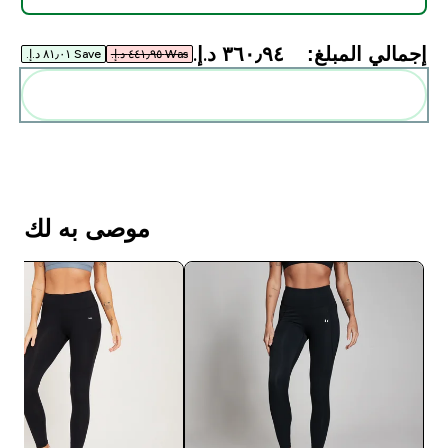
إجمالي المبلغ:
٣٦٠٫٩٤ د.إ.‏‎
Was ٤٤١٫٩٥ د.إ.‏‎
Save ٨١٫٠١ د.إ.‏‎
أضف هذه إلى روتينك
موصى به لك