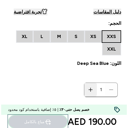
دليل المقاسات
تجربة افتراضية
الحجم:
XL
L
M
S
XS
XXS
XXL
اللون: Deep Sea Blue
خصم يصل حتى٣٠٪
| ٥٪ إضافية باستخدام كود محدود
190.00 AED‎
مباع بالكامل