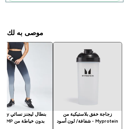
موصى به لك
زجاجة خفق بلاستيكية من
بنطال ليجنز ن
Myprotein - شفافة/ لون أسود
بدون خياطة من MP - أسود