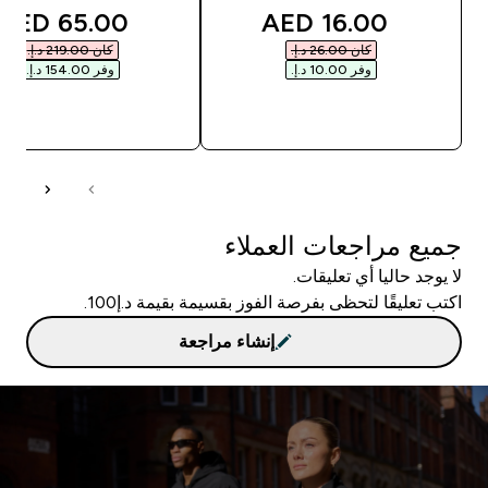
unted price
discounted price
65.00 AED‎
16.00 AED‎
كان ‏26.00 د.إ.‏‎
كان ‏219.00 د.إ.‏‎
وفر ‏10.00 د.إ.‏‎
وفر ‏154.00 د.إ.‏‎
شراء سريع
شراء سريع
جميع مراجعات العملاء
لا يوجد حاليا أي تعليقات.
اكتب تعليقًا لتحظى بفرصة الفوز بقسيمة بقيمة د.إ100.
إنشاء مراجعة