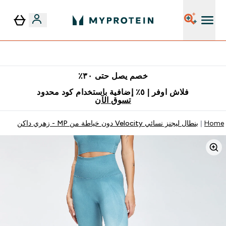
٥٪ إضافية مع زجاجة مجانية على طلبك الأول
خصم يصل حتى ٣٠٪
فلاش اوفر | ٥٪ إضافية باستخدام كود محدود
تسوق الآن
Home
بنطال ليجنز نسائي Velocity دون خياطة من MP - زهري داكن