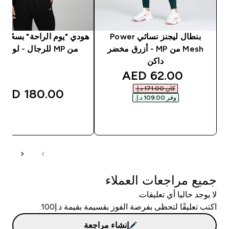
بنطال ليجنز نسائي Power
هودي "يوم الراحة" بسحّاب
Mesh من MP - أزرق مخضر
من MP للرجال - لون أسود
داكن
discounted price
62.00 AED‎
كان ‏171.00 د.إ.‏‎
180.00 AED‎
وفر ‏109.00 د.إ.‏‎
شراء سريع
شراء سريع
جميع مراجعات العملاء
لا يوجد حاليا أي تعليقات.
اكتب تعليقًا لتحظى بفرصة الفوز بقسيمة بقيمة د.إ100.
إنشاء مراجعة