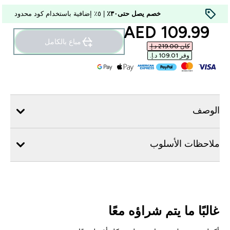
خصم يصل حتى٣٠٪
| ٥٪ إضافية باستخدام كود محدود
discounted price
109.99 AED‎
مباع بالكامل
كان ‏219.00 د.إ.‏‎
وفر ‏109.01 د.إ.‏‎
الوصف
ملاحظات الأسلوب
غالبًا ما يتم شراؤه معًا