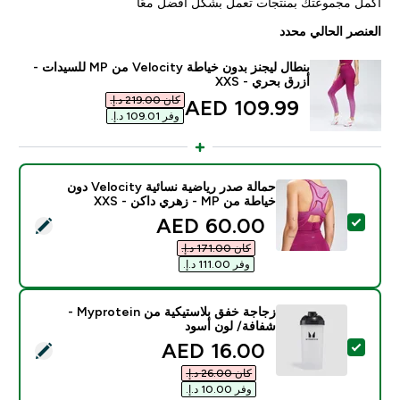
أكمل مجموعتك بمنتجات تعمل بشكل أفضل معًا
العنصر الحالي محدد
بنطال ليجنز بدون خياطة Velocity من MP للسيدات -
أزرق بحري - XXS
كان ‏219.00 د.إ.‏‎
discounted price
109.99 AED‎
وفر ‏109.01 د.إ.‏‎
حمالة صدر رياضية نسائية Velocity دون
خياطة من MP - زهري داكن - XXS
discounted price
60.00 AED‎
تحديد هذا المنتج - حمالة صدر رياضية نسائية Velocity دون خياطة من MP - زهري داكن - XXS
كان ‏171.00 د.إ.‏‎
وفر ‏111.00 د.إ.‏‎
زجاجة خفق بلاستيكية من Myprotein -
شفافة/ لون أسود
discounted price
16.00 AED‎
تحديد هذا المنتج - زجاجة خفق بلاستيكية من Myprotein - شفافة/ لون أسود
كان ‏26.00 د.إ.‏‎
وفر ‏10.00 د.إ.‏‎