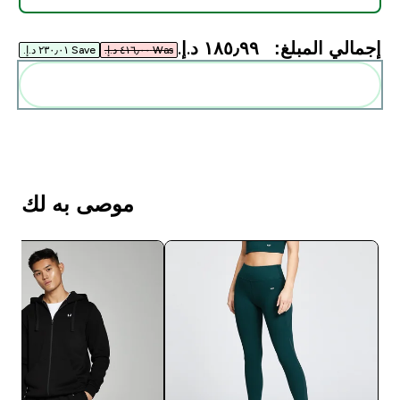
إجمالي المبلغ:
١٨٥٫٩٩ د.إ.‏‎
Was ٤١٦٫٠٠ د.إ.‏‎
Save ٢٣٠٫٠١ د.إ.‏‎
أضف هذه إلى روتينك
موصى به لك