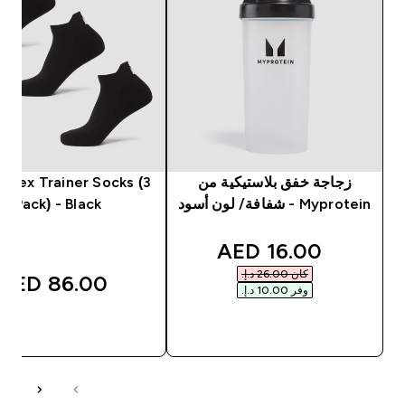
زجاجة خفق بلاستيكية من
nisex Trainer Socks (3
Myprotein - شفافة/ لون أسود
Pack) - Black
discounted price
16.00 AED‎
كان ‏26.00 د.إ.‏‎
86.00 AED‎
وفر ‏10.00 د.إ.‏‎
شراء سريع
شراء سريع