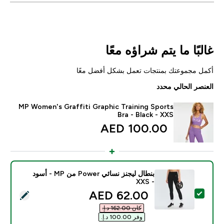
غالبًا ما يتم شراؤه معًا
أكمل مجموعتك بمنتجات تعمل بشكل أفضل معًا
العنصر الحالي محدد
MP Women's Graffiti Graphic Training Sports
Bra - Black - XXS
100.00 AED‎
بنطال ليجنز نسائي Power من MP - أسود
- XXS
discounted price
62.00 AED‎
تحديد هذا المنتج - بنطال ليجنز نسائي Power من MP - أسود - XXS
كان ‏162.00 د.إ.‏‎
وفر ‏100.00 د.إ.‏‎