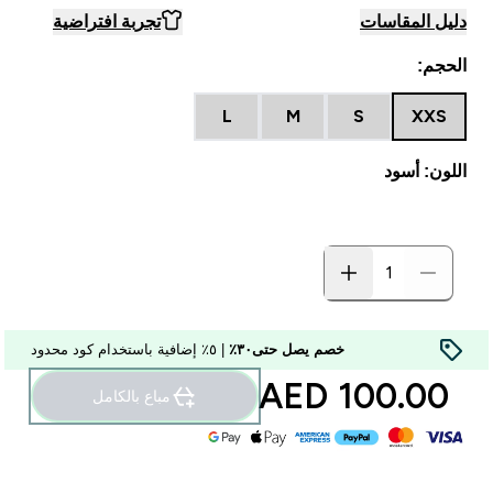
دليل المقاسات
تجربة افتراضية
الحجم:
L
M
S
XXS
اللون: أسود
خصم يصل حتى٣٠٪
| ٥٪ إضافية باستخدام كود محدود
100.00 AED‎
مباع بالكامل