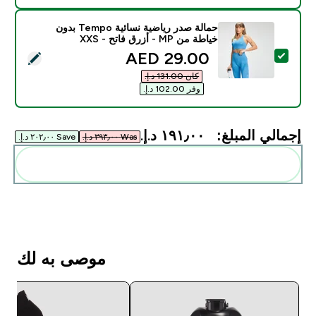
حمالة صدر رياضية نسائية Tempo بدون
خياطة من MP - أزرق فاتح - XXS
discounted price
29.00 AED‎
تحديد هذا المنتج - حمالة صدر رياضية نسائية Tempo بدون خياطة من MP - أزرق فاتح - XXS
كان ‏131.00 د.إ.‏‎
وفر ‏102.00 د.إ.‏‎
إجمالي المبلغ:
١٩١٫٠٠ د.إ.‏‎
Was ٣٩٣٫٠٠ د.إ.‏‎
Save ٢٠٢٫٠٠ د.إ.‏‎
أضف هذه إلى روتينك
موصى به لك