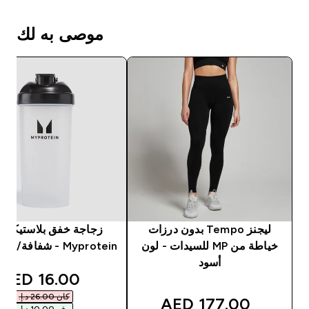
موصى به لك
ليجنز Tempo بدون درزات
زجاجة خفق بلاستيكية 
خياطة من MP للسيدات - لون
Myprotein - شفافة/ لون أسود
أسود
unted price
16.00 AED‎
كان ‏26.00 د.إ.‏‎
177.00 AED‎
وفر ‏10.00 د.إ.‏‎