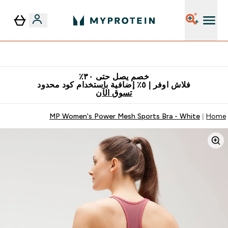
٥٪ إضافية مع زجاجة مجانية على طلبك الأول
خصم يصل حتى ٣٠٪
فلاش اوفر | ٥٪ إضافية باستخدام كود محدود
تسوق الآن
MP Women's Power Mesh Sports Bra - White
Home