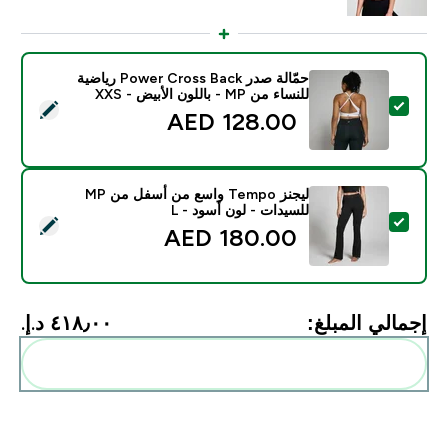
حمّالة صدر Power Cross Back رياضية
للنساء من MP - باللون الأبيض - XXS
تحديد هذا المنتج - حمّالة صدر Power Cross Back رياضية للنساء من MP - باللون الأبيض - XXS
128.00 AED‎
ليجنز Tempo واسع من أسفل من MP
للسيدات - لون أسود - L
تحديد هذا المنتج - ليجنز Tempo واسع من أسفل من MP للسيدات - لون أسود - L
180.00 AED‎
إجمالي المبلغ:
٤١٨٫٠٠ د.إ.‏‎
أضف هذه إلى روتينك