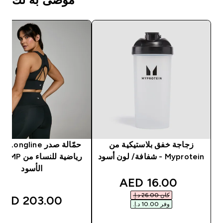
زجاجة خفق بلاستيكية من
حمّالة صدر ongline
Myprotein - شفافة/ لون أسود
رياضية للن
الأسود
discounted price
16.00 AED‎
كان ‏26.00 د.إ.‏‎
203.00 AED‎
وفر ‏10.00 د.إ.‏‎