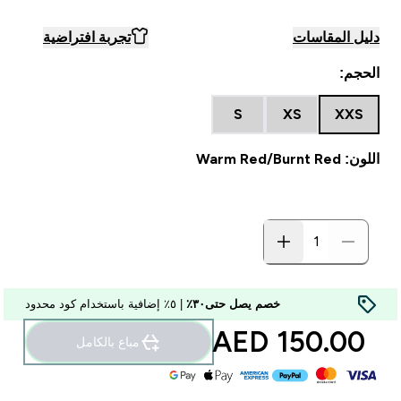
دليل المقاسات
تجربة افتراضية
الحجم:
S
XS
XXS
اللون: Warm Red/Burnt Red
خصم يصل حتى٣٠٪
| ٥٪ إضافية باستخدام كود محدود
150.00 AED‎
مباع بالكامل