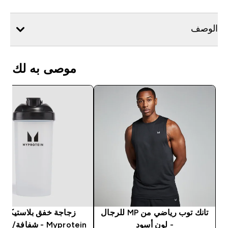
الوصف
موصى به لك
تانك توب رياضي من MP للرجال
زجاجة خفق بلاستيكية 
- لون أسود
Myprotein - شفافة/ لون أسود