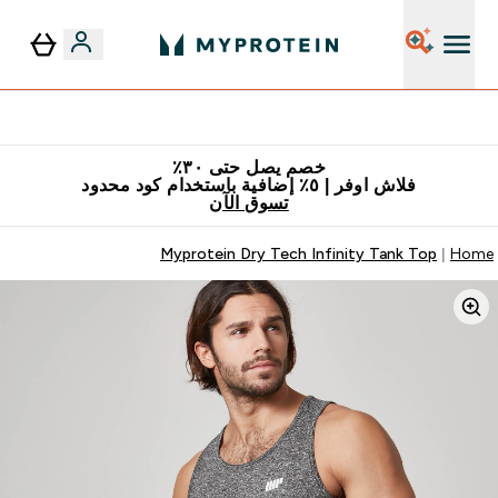
٥٪ إضافية مع زجاجة مجانية على طلبك الأول
خصم يصل حتى ٣٠٪
فلاش اوفر | ٥٪ إضافية باستخدام كود محدود
تسوق الآن
Myprotein Dry Tech Infinity Tank Top
Home