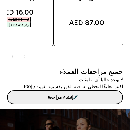
unted price
16.00 AED‎
كان ‏26.00 د.إ.‏‎
87.00 AED‎
وفر ‏10.00 د.إ.‏‎
شراء سريع
شراء سريع
جميع مراجعات العملاء
لا يوجد حاليا أي تعليقات.
اكتب تعليقًا لتحظى بفرصة الفوز بقسيمة بقيمة د.إ100.
إنشاء مراجعة