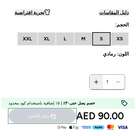
دليل المقاسات
تجربة افتراضية
الحجم:
XXL
XL
L
M
S
XS
اللون: رمادي
خصم يصل حتى٣٠٪
| ٥٪ إضافية باستخدام كود محدود
90.00 AED‎
مباع بالكامل