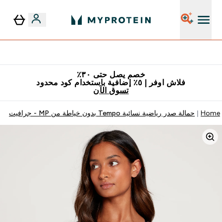
٥٪ إضافية مع زجاجة مجانية على طلبك الأول
خصم يصل حتى ٣٠٪
فلاش اوفر | ٥٪ إضافية باستخدام كود محدود
تسوق الآن
Home
حمالة صدر رياضية نسائية Tempo بدون خياطة من MP - جرافيت