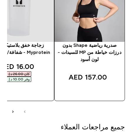
صدرية رياضية Shape بدون
زجاجة خفق بلاستيكية 
درزات خياطة من MP للسيدات -
Myprotein - شفافة/ لون أسود
لون أسود
unted price
16.00 AED‎
كان ‏26.00 د.إ.‏‎
157.00 AED‎
وفر ‏10.00 د.إ.‏‎
شراء سريع
شراء سريع
جميع مراجعات العملاء