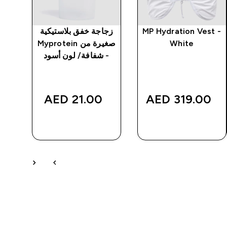
MP Hydration Vest -
زجاجة خفق بلاستيكية
زجا
White
صغيرة من Myprotein
- شفافة/ لون أسود
dis
21.00 AED‎
319.00 AED‎
شراء سريع
شراء سريع