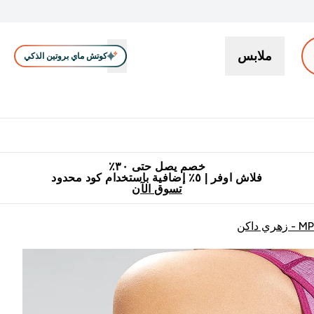
ملابس
كوتش ماي بروتين الذكي
بروتين
سناكات ووجبات خفيفة
كرياتين
فيتامين
نباتي
اكسسوا
En بروتين submenu
جميع منتجات ماي بروتين مناسبة للحلال
٥٪ إضافية مع زجاجة مجانية على طلبك الأول
خصم يصل حتى ٣٠٪
فلاش اوفر | ٥٪ إضافية باستخدام كود محدود
تسوق الآن