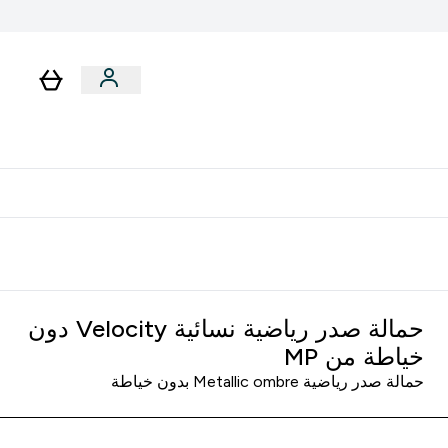
رات
باقات
لا توجد رسوم إضافية عند التوصيل
حمالة صدر رياضية نسائية Velocity دون
خياطة من MP
حمالة صدر رياضية Metallic ombre بدون خياطة