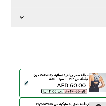
حمالة صدر رياضية نسائية Velocity دون
خياطة من MP - أسود - XXS
يد هذا المنتج - حمالة صدر رياضية نسائية Velocity دون خياطة من MP - أسود - XXS
discounted price
60.00 AED‎
كان ‏171.00 د.إ.‏‎
وفر ‏111.00 د.إ.‏‎
زجاجة خفق بلاستيكية من Myprotein -