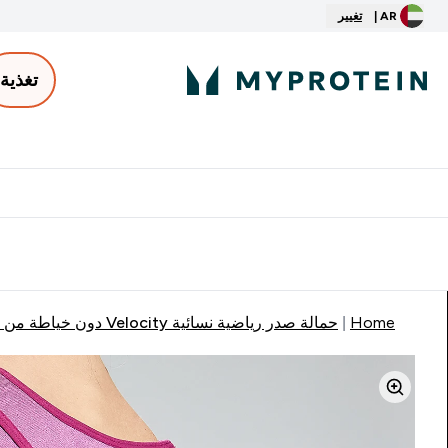
AR |
تغيير
تغذية
الأكثر مبيعاً
ter
⌄
توصيل مجاني إبتداء من ٢٥٠ درهم | ٣٠٠ ريال
Home
حمالة صدر رياضية نسائية Velocity دون خياطة من MP - زهري داكن