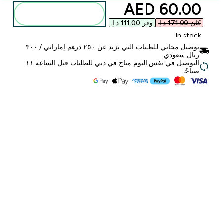
discounted price
60.00 AED‎
أضف إلى الحقيبة
كان ‏171.00 د.إ.‏‎
وفر ‏111.00 د.إ.‏‎
In stock
توصيل مجاني للطلبات التي تزيد عن ٢٥٠ درهم إماراتي / ٣٠٠
ريال سعودي
التوصيل في نفس اليوم متاح في دبي للطلبات قبل الساعة ١١
صباحًا