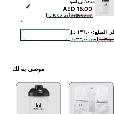
شفافة/ لون أسود
ديد هذا المنتج - زجاجة خفق بلاستيكية من Myprotein - شفافة/ لون أسود
discounted price
16.00 AED‎
كان ‏26.00 د.إ.‏‎
وفر ‏10.00 د.إ.‏‎
ي المبلغ:
١٣٦٫٠٠ د.إ.‏‎
أضف هذه إلى روتينك
Save ٢٣٢٫٠٠ د.إ.‏‎
موصى به لك