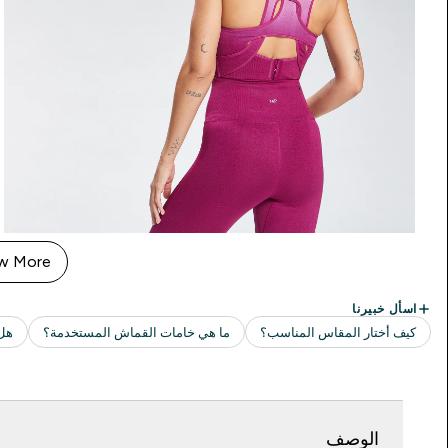
w More
الوصف