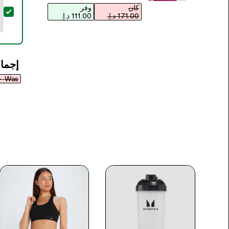
كان
وفر
تح
إجمال
Was ٣٦٨٫٠٠ د.إ.‏‎