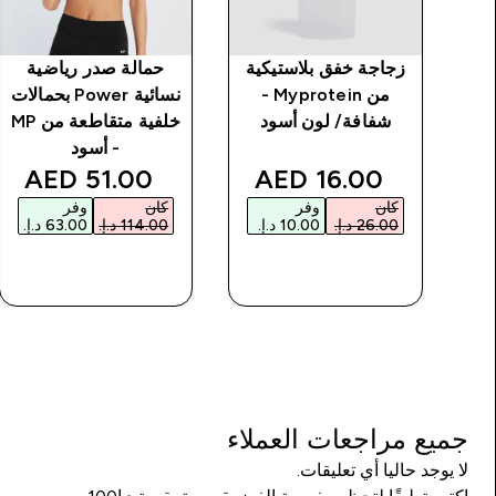
بجيوب
زجاجة خفق بلاستيكية
حمالة صدر رياضية
من Myprotein -
نسائية Power بحمالات
شفافة/ لون أسود
خلفية متقاطعة من MP
- أسود
counted price
discounted price
51.00 AED‎
16.00 AED‎
كان
وفر
كان
وفر
شراء سريع
شراء سريع
جميع مراجعات العملاء
لا يوجد حاليا أي تعليقات.