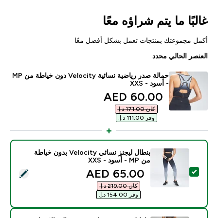
غالبًا ما يتم شراؤه معًا
أكمل مجموعتك بمنتجات تعمل بشكل أفضل معًا
العنصر الحالي محدد
حمالة صدر رياضية نسائية Velocity دون خياطة من MP
- أسود - XXS
discounted price
60.00 AED‎
كان ‏171.00 د.إ.‏‎
وفر ‏111.00 د.إ.‏‎
بنطال ليجنز نسائي Velocity بدون خياطة
من MP - أسود - XXS
discounted price
65.00 AED‎
تحديد هذا المنتج - بنطال ليجنز نسائي Velocity بدون خياطة من MP - أسود - XXS
كان ‏219.00 د.إ.‏‎
وفر ‏154.00 د.إ.‏‎