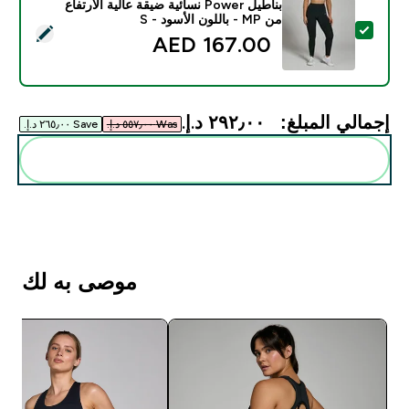
بناطيل Power نسائية ضيقة عالية الارتفاع
من MP - باللون الأسود - S
تحديد هذا المنتج - بناطيل Power نسائية ضيقة عالية الارتفاع من MP - باللون الأسود - S
167.00 AED‎
إجمالي المبلغ:
٢٩٢٫٠٠ د.إ.‏‎
Was ٥٥٧٫٠٠ د.إ.‏‎
Save ٢٦٥٫٠٠ د.إ.‏‎
أضف هذه إلى روتينك
موصى به لك