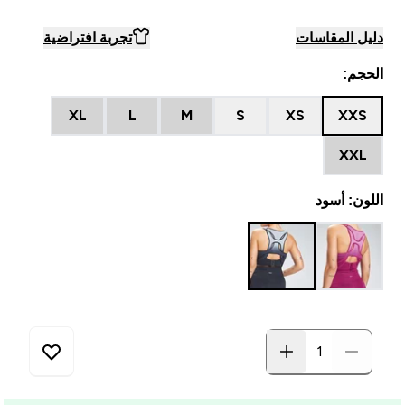
دليل المقاسات
تجربة افتراضية
الحجم:
XL
L
M
S
XS
XXS
XXL
اللون: أسود