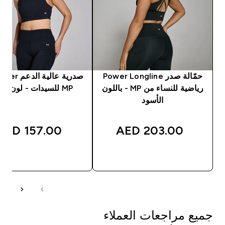
حمّالة صدر Power Longline
رياضية للنساء من MP - باللون
MP للسيدات - لون أسود
الأسود
157.00 AED‎
203.00 AED‎
شراء سريع
شراء سريع
جميع مراجعات العملاء