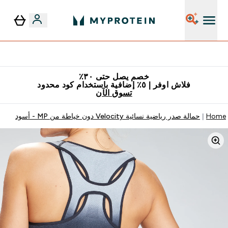
٥٪ إضافية مع زجاجة مجانية على طلبك الأول
خصم يصل حتى ٣٠٪
فلاش اوفر | ٥٪ إضافية باستخدام كود محدود
تسوق الآن
Home
حمالة صدر رياضية نسائية Velocity دون خياطة من MP - أسود