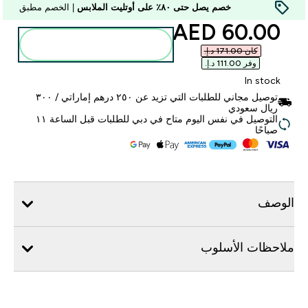
خصم يصل حتى ٨٠٪ على أوتليت الملابس
| الخصم مطبق
discounted price
60.00 AED‎
أضف إلى الحقيبة
كان ‏171.00 د.إ.‏‎
وفر ‏111.00 د.إ.‏‎
In stock
توصيل مجاني للطلبات التي تزيد عن ٢٥٠ درهم إماراتي / ٣٠٠
ريال سعودي
التوصيل في نفس اليوم متاح في دبي للطلبات قبل الساعة ١١
صباحًا
الوصف
ملاحظات الأسلوب