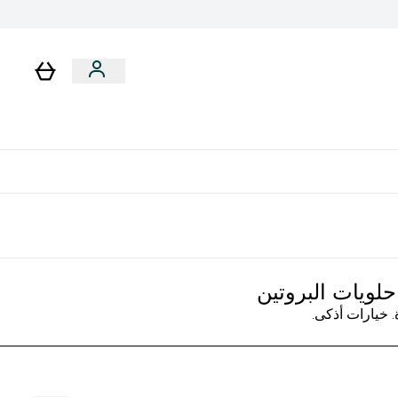
رات
باقات
لا توجد رسوم إضافية عند التوصيل
لويات البروتين
. خيارات أذكى.