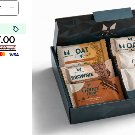
rice
00 AED‎
كان ‏95.00 د.إ.‏‎