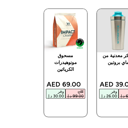
ر معدنية من
مسحوق
بروتين براوني
اي بروتين
مونوهيدرات
الكرياتين
d price
di
119.00
discounted price
discounted pri
AED‎
69.00 AED‎
39.00 
وفر
كان
وفر
كان
وفر
شراء سريع
شراء سريع
شراء سريع