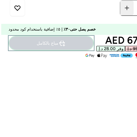
خصم يصل حتى٣٠٪
| ٥٪ إضافية باستخدام كود محدود
discounted p
67.
مباع بالكامل
وفر ‏28.00 د.إ.‏‎