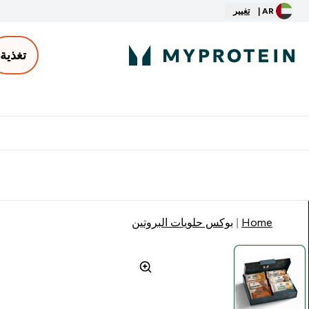
AR |
تغيير
تغذية
الأكثر مبيعاً
ter
⌄
توصيل مجاني إبتداء من ٢٥٠ درهم | ٣٠٠ ريال
Home
بوكس حلويات البروتين