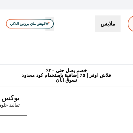
ملابس
كوتش ماي بروتين الذكي
بروتين
سناكات ووجبات خفيفة
كرياتين
فيتامين
نباتي
اكسسوا
En بروتين submenu
جميع منتجات ماي بروتين مناسبة للحلال
٥٪ إضافية مع زجاجة مجانية على طلبك الأول
خصم يصل حتى ٣٠٪
فلاش اوفر | ٥٪ إضافية باستخدام كود محدود
تسوق الآن
بوكس ح
تقاليد حلوة