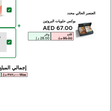
تحديد هذ
العنصر الحالي محدد
بوكس حلويات البروتين
discounted price
67.00 AED‎
كان
وفر
تحديد ه
إجمالي المبلغ
Was ٣٧٢٫٠٠ د.إ.‏‎