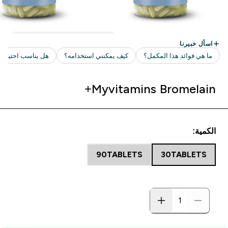
Myvitamins Bromelain+
الكمية:
90TABLETS
30TABLETS