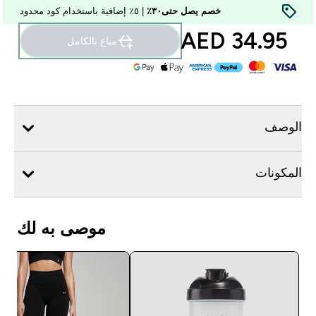
خصم يصل حتى٣٠٪
| ٥٪ إضافية باستخدام كود محدود
34.95 AED‎
مباع بالكامل
الوصف
المكونات
موصى به لك