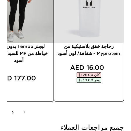
زجاجة خفق بلاستيكية من
ليجنز Tempo بدون
Myprotein - شفافة/ لون أسود
خياطة من MP للسيد
أسود
discounted price
16.00 AED‎
كان ‏26.00 د.إ.‏‎
177.00 AED‎
وفر ‏10.00 د.إ.‏‎
شراء سريع
شراء سريع
جميع مراجعات العملاء