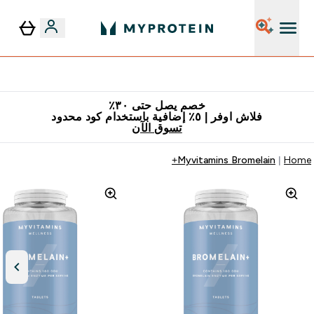
٥٪ إضافية مع زجاجة مجانية على طلبك الأول
خصم يصل حتى ٣٠٪
فلاش اوفر | ٥٪ إضافية باستخدام كود محدود
تسوق الآن
Myvitamins Bromelain+
Home