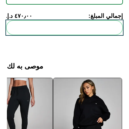
إجمالي المبلغ:
٤٧٠٫٠٠ د.إ.‏‎
أضف هذه إلى روتينك
موصى به لك