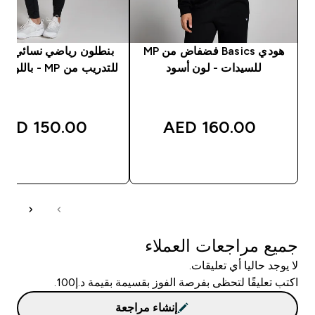
هودي Basics فضفاض من MP
بنطلون رياضي نسائي م
للسيدات - لون أسود
للتدريب من MP - باللون الأسود
150.00 AED‎
160.00 AED‎
شراء سريع
شراء سريع
جميع مراجعات العملاء
لا يوجد حاليا أي تعليقات.
اكتب تعليقًا لتحظى بفرصة الفوز بقسيمة بقيمة د.إ100.
إنشاء مراجعة