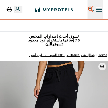
٥٪ إضافية مع زجاجة مجانية على طلبك الأول
تسوق أحدث إصدارات الملابس
٥٪ إضافية باستخدام كود محدود
تسوق الآن
Home
بنطال عدو Basics من MP للسيدات - لون أسود