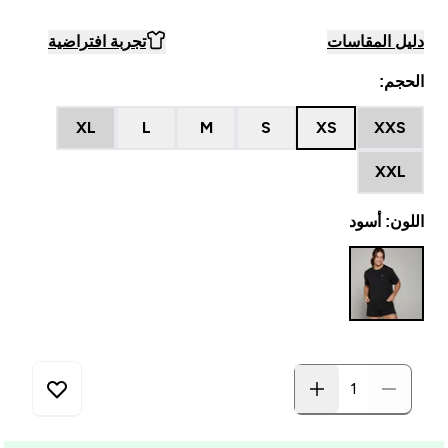
دليل المقاسات
تجربة افتراضية
الحجم:
XL
L
M
S
XS
XXS
XXL
اللون: أسود