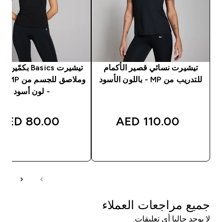
تيشيرت نسائي قصير الأكمام
تيشيرت Basics بكم
للتدريب من MP - باللون الأسود
وملاصق 
- لون أسود
80.00 AED‎
110.00 AED‎
شراء سريع
شراء سريع
جميع مراجعات العملاء
لا يوجد حاليا أي تعليقات.