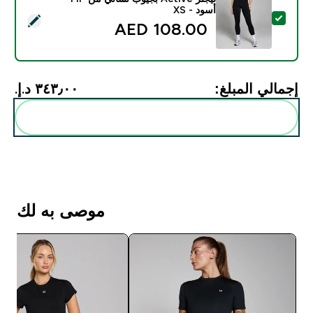
أسود - XS
تحديد هذا المنتج - ليجنز Active بجيوب نسائي من MP - أسود - XS
108.00 AED‎
إجمالي المبلغ:
٣٤٣٫٠٠ د.إ.‏‎
أضف هذه إلى روتينك
موصى به لك