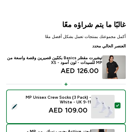
غالبًا ما يتم شراؤه معًا
أكمل مجموعتك بمنتجات تعمل بشكل أفضل معًا
العنصر الحالي محدد
تيشيرت مقصّر Basics بكمّين قصيرين وقصة واسعة من
MP للسيدات - لون أسود - XS
126.00 AED‎
MP Unisex Crew Socks (3 Pack) -
White - UK 9-11
تحديد هذا المنتج - MP Unisex Crew Socks (3 Pack) - White - UK 9-11
109.00 AED‎
ليجنز Active بجيوب نسائي من MP -