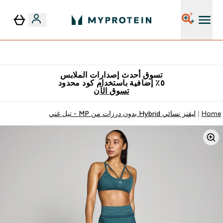
٥٪ إضافية مع زجاجة مجانية على طلبك الأول
تسوق أحدث إصدارات الملابس
٥٪ إضافية باستخدام كود محدود
تسوق الآن
Home
ليقنز نسائي Hybrid بدون درزات من MP - تيل غني