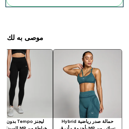
موصى به لك
حمالة صدر رياضية Hybrid
ليجنز Tempo بدون
نسائي من MP بأحزمة - أزرق
خياطة من MP للسيد