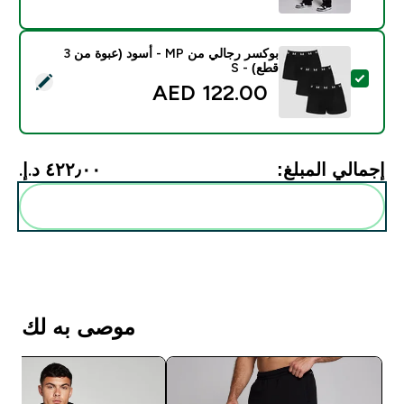
بوكسر رجالي من MP - أسود (عبوة من 3
قطع) - S
تحديد هذا المنتج - بوكسر رجالي من MP - أسود (عبوة من 3 قطع) - S
122.00 AED‎
إجمالي المبلغ:
٤٢٢٫٠٠ د.إ.‏‎
أضف هذه إلى روتينك
موصى به لك