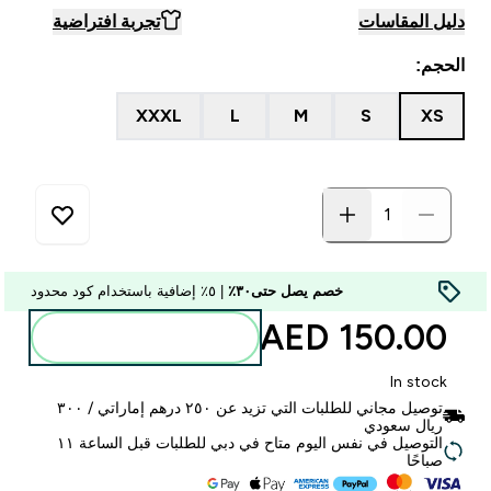
دليل المقاسات
تجربة افتراضية
الحجم:
XXXL
L
M
S
XS
خصم يصل حتى٣٠٪
| ٥٪ إضافية باستخدام كود محدود
150.00 AED‎
أضف إلى الحقيبة
In stock
توصيل مجاني للطلبات التي تزيد عن ٢٥٠ درهم إماراتي / ٣٠٠
ريال سعودي
التوصيل في نفس اليوم متاح في دبي للطلبات قبل الساعة ١١
صباحًا