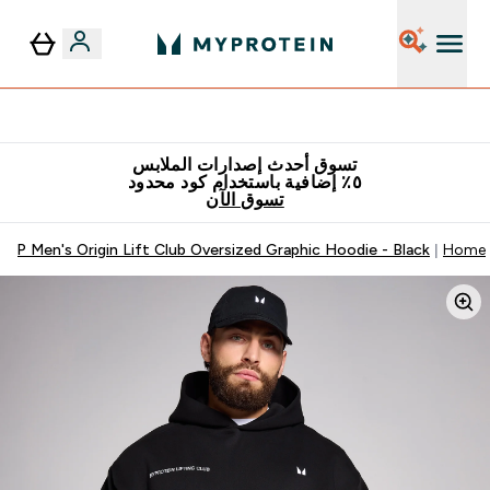
٥٪ إضافية مع زجاجة مجانية على طلبك الأول
تسوق أحدث إصدارات الملابس
٥٪ إضافية باستخدام كود محدود
تسوق الآن
MP Men's Origin Lift Club Oversized Graphic Hoodie - Black
Home