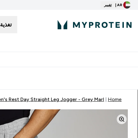
AR |
تغيير
تغذية
توصيل مجاني إبتداء من ٢٥٠ درهم | ٣٠٠ ريال
n's Rest Day Straight Leg Jogger - Grey Marl
Home