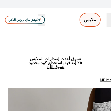
ملابس
كوتش ماي بروتين الذكي
ملابس الرجال
ملابس النساء
اكسسوارات
تصفية الملابس
Enter ملابس الرجال submenu
Enter ملابس النساء submenu
Enter اكسسوارات submenu
⌄
⌄
⌄
جميع منتجات ماي بروتين مناسبة للحلال
٥٪ إضافية مع زجاجة مجانية على طلبك الأول
تسوق أحدث إصدارات الملابس
٥٪ إضافية باستخدام كود محدود
تسوق الآن
MP Me