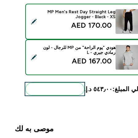
MP Men's Rest Day Straight Leg
Jogger - Black - XS
 هذا المنتج - MP Men's Rest Day Straight Leg Jogger - Black - XS
170.00 AED‎
هودي "يوم الراحة" من MP للرجال - لون
رمادي جيري - L
يد هذا المنتج - هودي "يوم الراحة" من MP للرجال - لون رمادي جيري - L
167.00 AED‎
ي المبلغ:
٥٤٣٫٠٠ د.إ.‏‎
أضف هذه إلى روتينك
موصى به لك