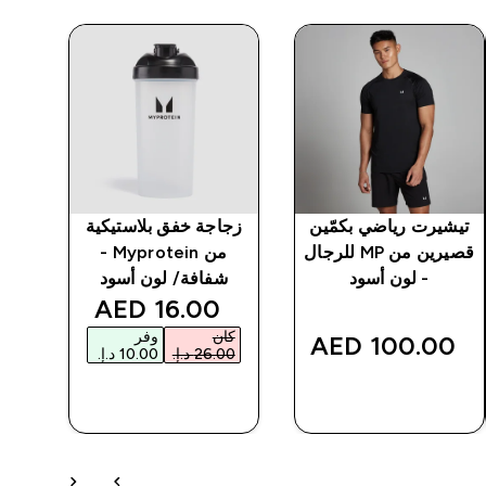
تيشيرت رياضي بكمّين
زجاجة خفق بلاستيكية
هود
قصيرين من MP للرجال
من Myprotein -
MP للرجال - لون أس
- لون أسود
شفافة/ لون أسود
discounted price
16.00 AED‎
كان
وفر
‎
100.00 AED‎
شراء سريع
شراء سريع