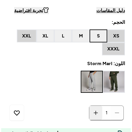
دليل المقاسات
تجربة افتراضية
الحجم:
XXL
XL
L
M
S
XS
XXXL
اللون: Storm Marl