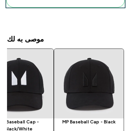
موصى به لك
MP Baseball Cap -
MP Baseball Cap - Black
Black/White