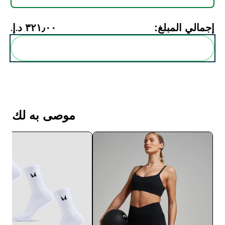
إجمالي المبلغ:
٣٢١٫٠٠ د.إ.‏‎
أضف هذه إلى روتينك
موصى به لك