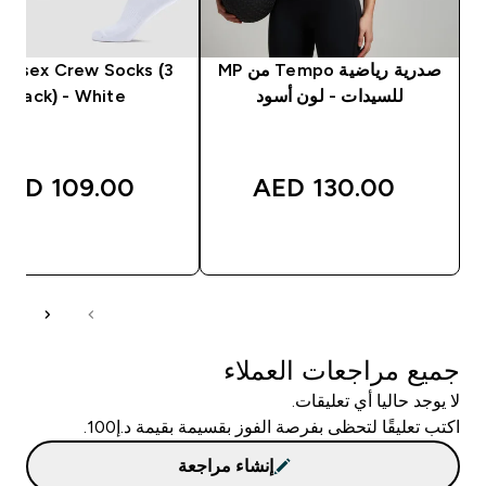
صدرية رياضية Tempo من MP
Unisex Crew Socks (3
للسيدات - لون أسود
Pack) - White
109.00 AED‎
130.00 AED‎
شراء سريع
شراء سريع
جميع مراجعات العملاء
لا يوجد حاليا أي تعليقات.
اكتب تعليقًا لتحظى بفرصة الفوز بقسيمة بقيمة د.إ100.
إنشاء مراجعة