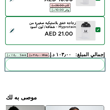
كان ‏26.00 د.إ.‏‎
وفر ‏10.00 د.إ.‏‎
زجاجة خفق بلاستيكية صغيرة من
Myprotein - شفافة/ لون أسود
تحديد هذا المنتج - زجاجة خفق بلاستيكية صغيرة من Myprotein - شفافة/ لون أسود
21.00 AED‎
إجمالي المبلغ:
١٠٣٫٠٠ د.إ.‏‎
Was ٢١٨٫٠٠ د.إ.‏‎
Save ١١٥٫٠٠ د.إ.‏‎
أضف هذه إلى روتينك
موصى به لك