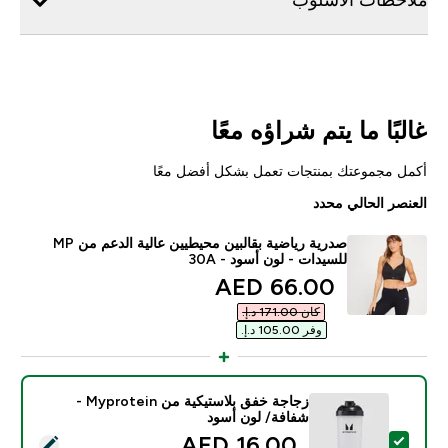
غالبًا ما يتم شراؤه معًا
أكمل مجموعتك بمنتجات تعمل بشكل أفضل معًا
العنصر الحالي محدد
صدرية رياضية بقالبين محيطيين عالية الدعم من MP
للسيدات - لون أسود - 30A
discounted price
66.00 AED‎
كان ‏171.00 د.إ.‏‎
وفر ‏105.00 د.إ.‏‎
زجاجة خفق بلاستيكية من Myprotein -
شفافة/ لون أسود
discounted price
16.00 AED‎
تحديد هذا المنتج - زجاجة خفق بلاستيكية من Myprotein - شفافة/ لون أسود