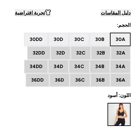
دليل المقاسات
تجربة افتراضية
الحجم:
30DD
30D
30C
30B
30A
32DD
32D
32C
32B
32A
34DD
34D
34C
34B
34A
36DD
36D
36C
36B
36A
اللون: أسود