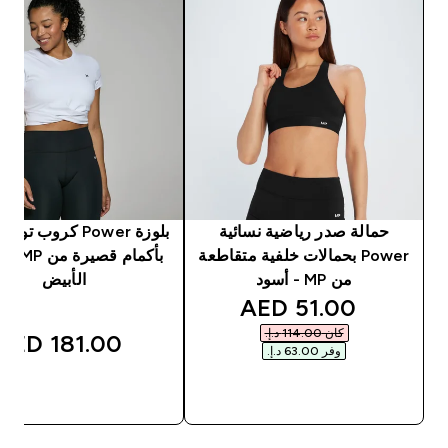
حمالة صدر رياضية نسائية
بلوزة Power كروب ت
Power بحمالات خلفية متقاطعة
بأكمام قصي
من MP - أسود
الأبيض
discounted price
51.00 AED‎
كان ‏114.00 د.إ.‏‎
181.00 AED‎
وفر ‏63.00 د.إ.‏‎
شراء سريع
شراء سريع