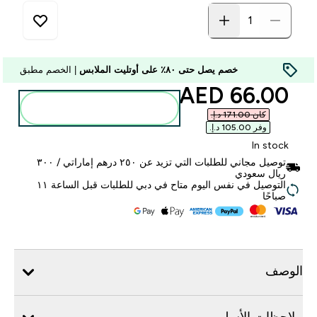
خصم يصل حتى ٨٠٪ على أوتليت الملابس
| الخصم مطبق
discounted price
66.00 AED‎
أضف إلى الحقيبة
كان ‏171.00 د.إ.‏‎
وفر ‏105.00 د.إ.‏‎
In stock
توصيل مجاني للطلبات التي تزيد عن ٢٥٠ درهم إماراتي / ٣٠٠
ريال سعودي
التوصيل في نفس اليوم متاح في دبي للطلبات قبل الساعة ١١
صباحًا
الوصف
ملاحظات الأسلوب