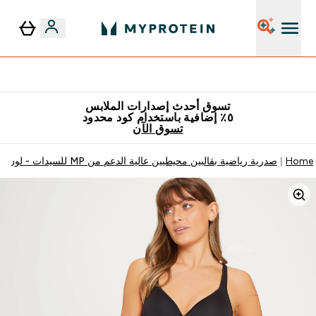
٥٪ إضافية مع زجاجة مجانية على طلبك الأول
تسوق أحدث إصدارات الملابس
٥٪ إضافية باستخدام كود محدود
تسوق الآن
Home
صدرية رياضية بقالبين محيطيين عالية الدعم من MP للسيدات - لون أسود