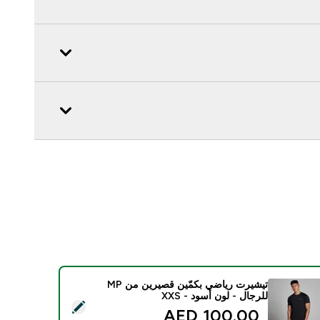
تيشيرت رياضي بكمّين قصيرين من MP
للرجال - لون أسود - XXS
ديد هذا المنتج - تيشيرت رياضي بكمّين قصيرين من MP للرجال - لون أسود - XXS
100.00 AED‎