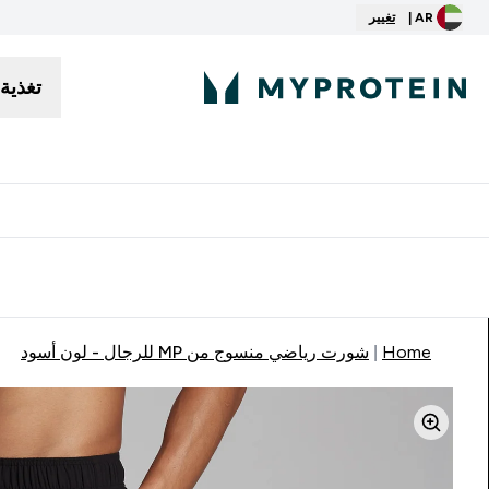
AR |
تغيير
تغذية
توصيل مجاني إبتداء من ٢٥٠ درهم | ٣٠٠ ريال
Home
شورت رياضي منسوج من MP للرجال - لون أسود