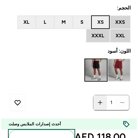
الحجم:
XL
L
M
S
XS
XXS
XXXL
XXL
اللون: أسود
أحدث إصدارات الملابس وصلت
118.00 AED‎
أضف إلى الحقيبة