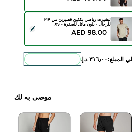
تيشيرت رياضي بكمّين قصيرين من MP
للرجال - بلون مائل للصفرة - XS
ديد هذا المنتج - تيشيرت رياضي بكمّين قصيرين من MP للرجال - بلون مائل للصفرة - XS
98.00 AED‎
ي المبلغ:
٣١٦٫٠٠ د.إ.‏‎
أضف هذه إلى روتينك
موصى به لك