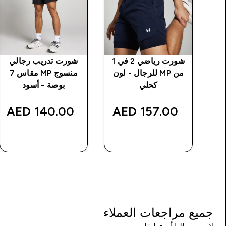
ين
شورت رياضي 2 في 1
شورت تدريب رجالي
MP للرجال
من MP للرجال - لون
منسوج MP مقاس 7
كحلي
بوصة - أسود
140.00 AED‎
157.00 AED‎
شراء سريع
شراء سريع
جميع مراجعات العملاء