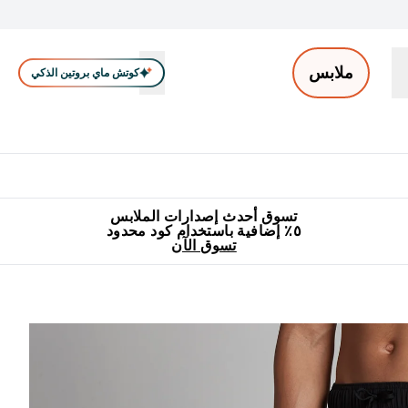
ملابس
كوتش ماي بروتين الذكي
ملابس الرجال
ملابس النساء
اكسسوارات
تصفية الملابس
Enter ملابس الرجال submenu
Enter ملابس النساء submenu
Enter اكسسوارات submenu
⌄
⌄
⌄
جميع منتجات ماي بروتين مناسبة للحلال
٥٪ إضافية مع زجاجة مجانية على طلبك الأول
تسوق أحدث إصدارات الملابس
٥٪ إضافية باستخدام كود محدود
تسوق الآن