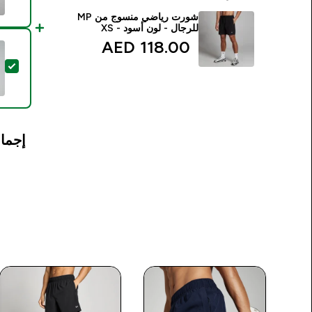
شورت رياضي منسوج من MP
للرجال - لون أسود - XS
118.00 AED‎
تح
إجمال