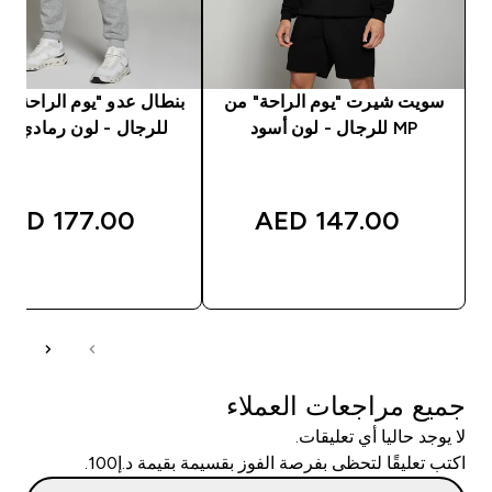
سويت شيرت "يوم الراحة" من
MP للرجال - لون أسود
للرجال - لون رمادي ج
177.00 AED‎
147.00 AED‎
شراء سريع
شراء سريع
جميع مراجعات العملاء
لا يوجد حاليا أي تعليقات.
اكتب تعليقًا لتحظى بفرصة الفوز بقسيمة بقيمة د.إ100.