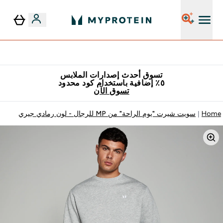
٥٪ إضافية مع زجاجة مجانية على طلبك الأول
تسوق أحدث إصدارات الملابس
٥٪ إضافية باستخدام كود محدود
تسوق الآن
Home
سويت شيرت "يوم الراحة" من MP للرجال - لون رمادي جيري