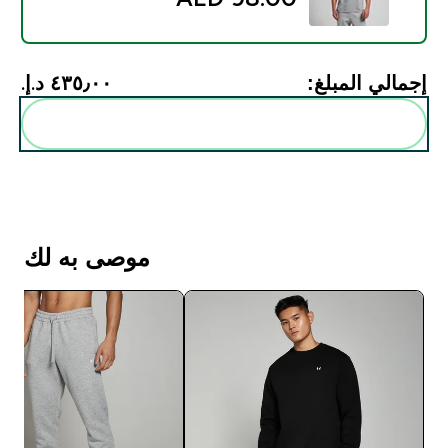
إجمالي المبلغ:
٤٣٥٫٠٠ د.إ.‏‎
أضف هذه إلى روتينك
موصى به لك