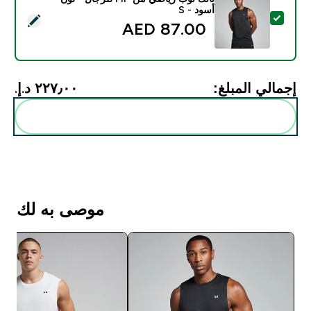
أسود - S
تحديد هذا المنتج - تانك توب رياضي من MP للرجال - لون أسود - S
87.00 AED‎
إجمالي المبلغ:
٢٢٧٫٠٠ د.إ.‏‎
أضف هذه إلى روتينك
موصى به لك