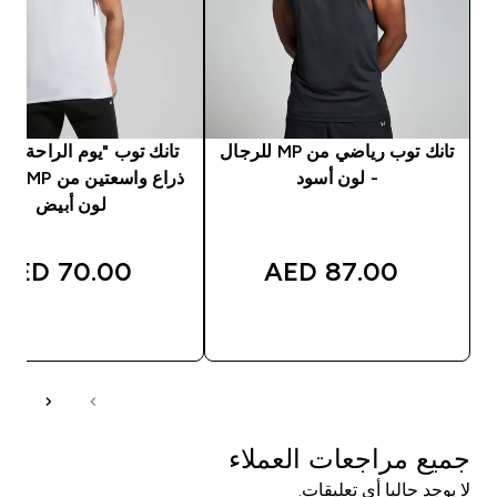
تانك توب رياضي من MP للرجال
تانك توب "يوم الراحة" بف
- لون أسود
ذراع واسعتي
لون أبيض
70.00 AED‎
87.00 AED‎
شراء سريع
شراء سريع
جميع مراجعات العملاء
لا يوجد حاليا أي تعليقات.