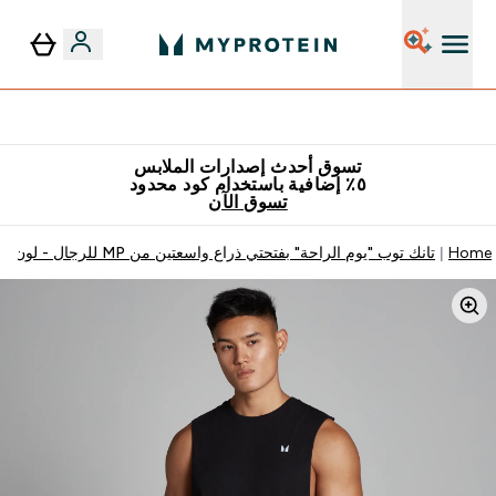
٥٪ إضافية مع زجاجة مجانية على طلبك الأول
تسوق أحدث إصدارات الملابس
٥٪ إضافية باستخدام كود محدود
تسوق الآن
Home
تانك توب "يوم الراحة" بفتحتي ذراع واسعتين من MP للرجال - لون أسود