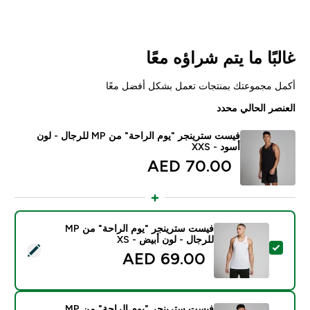
غالبًا ما يتم شراؤه معًا
أكمل مجموعتك بمنتجات تعمل بشكل أفضل معًا
العنصر الحالي محدد
فيست سترينجر "يوم الراحة" من MP للرجال - لون
أسود - XXS
70.00 AED‎
فيست سترينجر "يوم الراحة" من MP
للرجال - لون أبيض - XS
تحديد هذا المنتج - فيست سترينجر "يوم الراحة" من MP للرجال - لون أبيض - XS
69.00 AED‎
فيست سترينجر "يوم الراحة" من MP