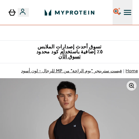
٥٪ إضافية مع زجاجة مجانية على طلبك الأول
تسوق أحدث إصدارات الملابس
٥٪ إضافية باستخدام كود محدود
تسوق الآن
Home
فيست سترينجر "يوم الراحة" من MP للرجال - لون أسود