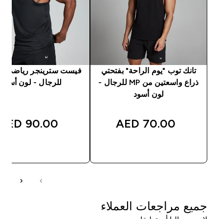
تانك توب "يوم الراحة" بفتحتي
ذراع واسعتين من MP للرجال -
للرجال - لون أسود
لون أسود
90.00 AED‎
70.00 AED‎
شراء سريع
شراء سريع
جميع مراجعات العملاء