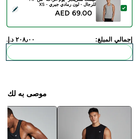
للرجال - لون رمادي جيري - XS
تحديد هذا المنتج - فيست سترينجر "يوم الراحة" من MP للرجال - لون رمادي جيري - XS
69.00 AED‎
إجمالي المبلغ:
٢٠٨٫٠٠ د.إ.‏‎
أضف هذه إلى روتينك
موصى به لك