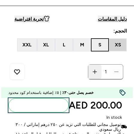
دليل المقاسات
تجربة افتراضية
الحجم:
XXL
XL
L
M
S
XS
خصم يصل حتى٣٠٪
| ٥٪ إضافية باستخدام كود محدود
200.00 AED‎
أضف إلى الحقيبة
In stock
توصيل مجاني للطلبات التي تزيد عن ٢٥٠ درهم إماراتي / ٣٠٠
ريال سعودي