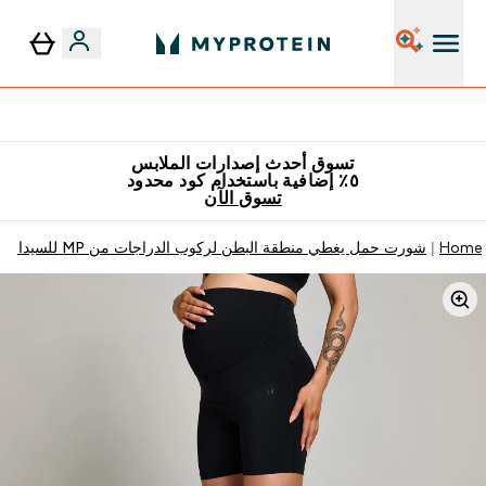
٥٪ إضافية مع زجاجة مجانية على طلبك الأول
تسوق أحدث إصدارات الملابس
٥٪ إضافية باستخدام كود محدود
تسوق الآن
Home
شورت حمل يغطي منطقة البطن لركوب الدراجات من MP للسيدات - لون أسود