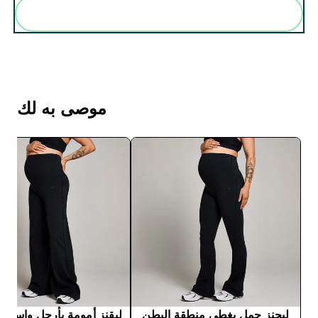
أضف هذه إلى روتينك
موصى به لك
ليجنز حمل يغطي منطقة البطن
ليقنز أمومة بأرجل واسعة 