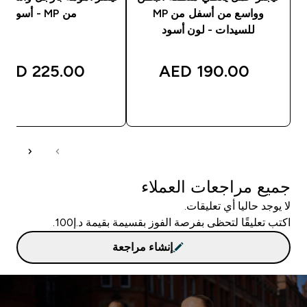
وواسع من أسفل من MP
من MP - أسود
للسيدات - لون أسود
225.00 AED‎
190.00 AED‎
شراء سريع
شراء سريع
جميع مراجعات العملاء
لا يوجد حاليا أي تعليقات.
اكتب تعليقًا لتحظى بفرصة الفوز بقسيمة بقيمة د.إ100.
إنشاء مراجعة