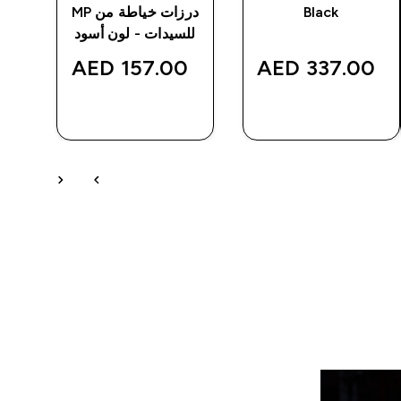
Black
درزات خياطة من MP
MP - 
للسيدات - لون أسود
‎
157.00 AED‎
337.00 AED‎
شراء سريع
شراء سريع