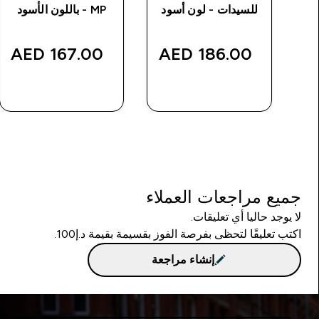
للسيدات
للسيدات - لون أسود
MP - باللون الأسود
167.00 AED‎
186.00 AED‎
شراء سريع
شراء سريع
جميع مراجعات العملاء
لا يوجد حاليا أي تعليقات.
اكتب تعليقًا لتحظى بفرصة الفوز بقسيمة بقيمة د.إ100.
إنشاء مراجعة