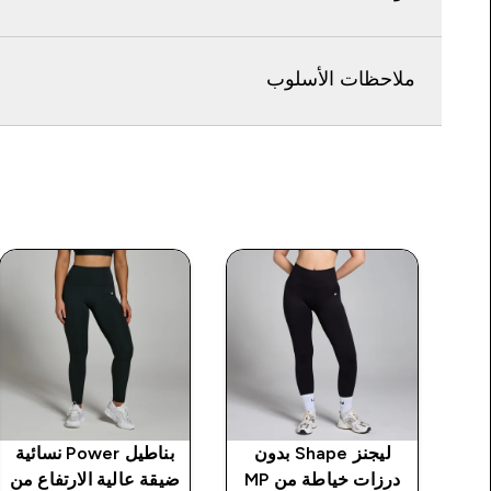
ملاحظات الأسلوب
 بدون
ليجنز Shape بدون
بناطيل Power نسائية
ل
درزات خياطة من MP
ضيقة عالية الارتفاع من