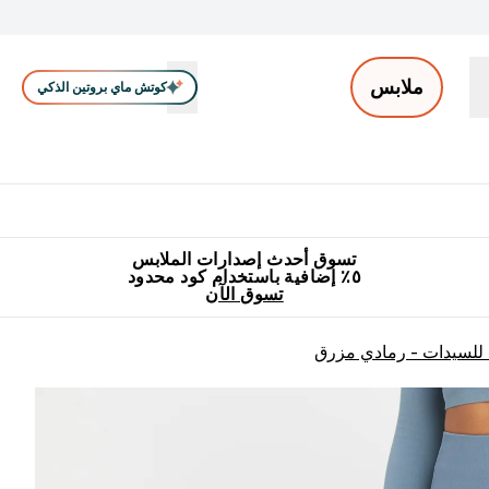
ملابس
كوتش ماي بروتين الذكي
ملابس الرجال
ملابس النساء
اكسسوارات
تصفية الملابس
Enter ملابس الرجال submenu
Enter ملابس النساء submenu
Enter اكسسوارات submenu
⌄
⌄
⌄
جميع منتجات ماي بروتين مناسبة للحلال
٥٪ إضافية مع زجاجة مجانية على طلبك الأول
تسوق أحدث إصدارات الملابس
٥٪ إضافية باستخدام كود محدود
تسوق الآن