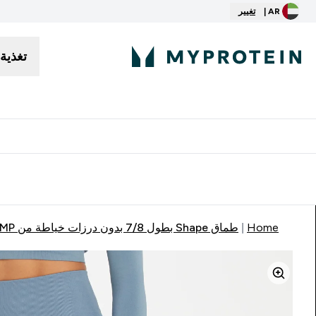
AR |
تغيير
تغذية
توصيل مجاني إبتداء من ٢٥٠ درهم | ٣٠٠ ريال
Home
طماق Shape بطول 7/8 بدون درزات خياطة من MP للسيدات - رمادي مزرق