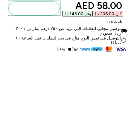
discounted price
58.00 AED‎
أضف إلى الحقيبة
كان ‏206.00 د.إ.‏‎
وفر ‏148.00 د.إ.‏‎
In stock
توصيل مجاني للطلبات التي تزيد عن ٢٥٠ درهم إماراتي / ٣٠٠
ريال سعودي
التوصيل في نفس اليوم متاح في دبي للطلبات قبل الساعة ١١
صباحًا