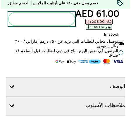
خصم يصل حتى ٨٠٪ على أوتليت الملابس
| الخصم مطبق
discounted price
61.00 AED‎
أضف إلى الحقيبة
كان ‏206.00 د.إ.‏‎
وفر ‏145.00 د.إ.‏‎
In stock
توصيل مجاني للطلبات التي تزيد عن ٢٥٠ درهم إماراتي / ٣٠٠
ريال سعودي
التوصيل في نفس اليوم متاح في دبي للطلبات قبل الساعة ١١
صباحًا
الوصف
ملاحظات الأسلوب