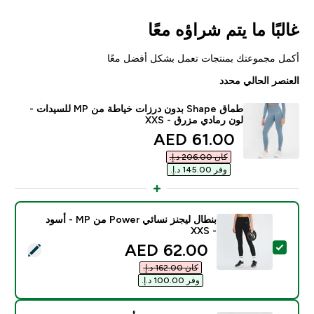
غالبًا ما يتم شراؤه معًا
أكمل مجموعتك بمنتجات تعمل بشكل أفضل معًا
العنصر الحالي محدد
طماق Shape بدون درزات خياطة من MP للسيدات -
لون رمادي مزرق - XXS
discounted price
61.00 AED‎
كان ‏206.00 د.إ.‏‎
وفر ‏145.00 د.إ.‏‎
بنطال ليجنز نسائي Power من MP - أسود
- XXS
discounted price
62.00 AED‎
تحديد هذا المنتج - بنطال ليجنز نسائي Power من MP - أسود - XXS
كان ‏162.00 د.إ.‏‎
وفر ‏100.00 د.إ.‏‎