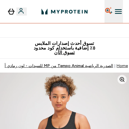
٥٪ إضافية مع زجاجة مجانية على طلبك الأول
تسوق أحدث إصدارات الملابس
٥٪ إضافية باستخدام كود محدود
تسوق الآن
Home
الصدرية الرياضية Tempo Animal من MP للسيدات - لون رمادي أردوازي