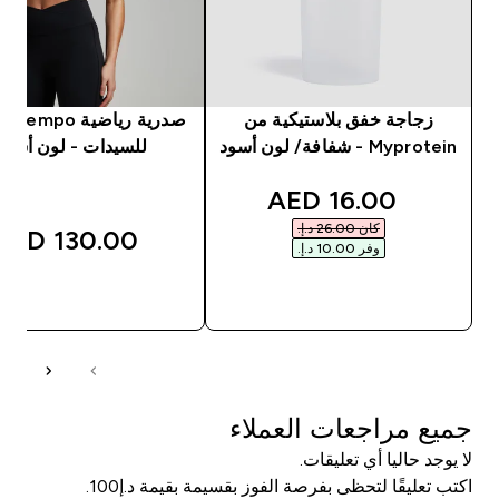
زجاجة خفق بلاستيكية من
Myprotein - شفافة/ لون أسود
للسيدات - لون أسود
discounted price
16.00 AED‎
كان ‏26.00 د.إ.‏‎
130.00 AED‎
وفر ‏10.00 د.إ.‏‎
شراء سريع
شراء سريع
جميع مراجعات العملاء
لا يوجد حاليا أي تعليقات.
اكتب تعليقًا لتحظى بفرصة الفوز بقسيمة بقيمة د.إ100.