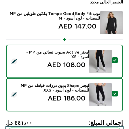
العنصر الحالي محدد
توب Tempo Good Body Fit بكمّين طويلين من MP
للسيدات - لون أسود - M
147.00 AED‎
ليجنز Active بجيوب نسائي من MP -
أسود - XS
تحديد هذا المنتج - ليجنز Active بجيوب نسائي من MP - أسود - XS
108.00 AED‎
ليجنز Shape بدون درزات خياطة من MP
للسيدات - لون أسود - XXS
تحديد هذا المنتج - ليجنز Shape بدون درزات خياطة من MP للسيدات - لون أسود - XXS
186.00 AED‎
إجمالي المبلغ:
٤٤١٫٠٠ د.إ.‏‎