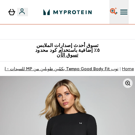
٥٪ إضافية مع زجاجة مجانية على طلبك الأول
تسوق أحدث إصدارات الملابس
٥٪ إضافية باستخدام كود محدود
تسوق الآن
Home
توب Tempo Good Body Fit بكمّين طويلين من MP للسيدات - لون أسود