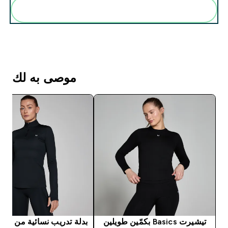
أضف هذه إلى روتينك
موصى به لك
تيشيرت Basics بكمّين طويلين
بد