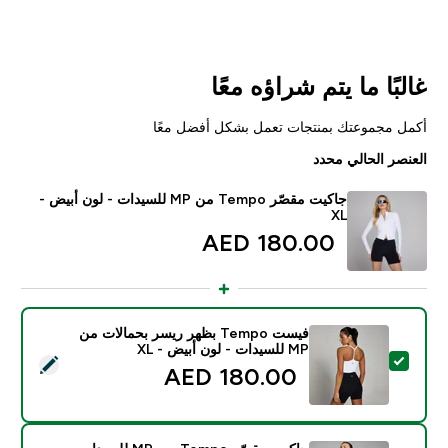
غالبًا ما يتم شراؤه معًا
أكمل مجموعتك بمنتجات تعمل بشكل أفضل معًا
العنصر الحالي محدد
جاكيت مقصّر Tempo من MP للسيدات - لون أبيض -
XL
180.00 AED‎
فيست Tempo بظهر ريسر بحمالات من
MP للسيدات - لون أبيض - XL
تحديد هذا المنتج - فيست Tempo بظهر ريسر بحمالات من MP للسيدات - لون أبيض - XL
180.00 AED‎