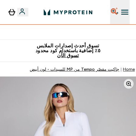
٥٪ إضافية مع زجاجة مجانية على طلبك الأول
تسوق أحدث إصدارات الملابس
٥٪ إضافية باستخدام كود محدود
تسوق الآن
Home
جاكيت مقصّر Tempo من MP للسيدات - لون أبيض