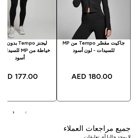
جاكيت مقصّر Tempo من MP
ليجنز Tempo بدون
للسيدات - لون أسود
خياطة من MP للسيد
أسود
177.00 AED‎
180.00 AED‎
شراء سريع
شراء سريع
جميع مراجعات العملاء
لا يوجد حاليا أي تعليقات.