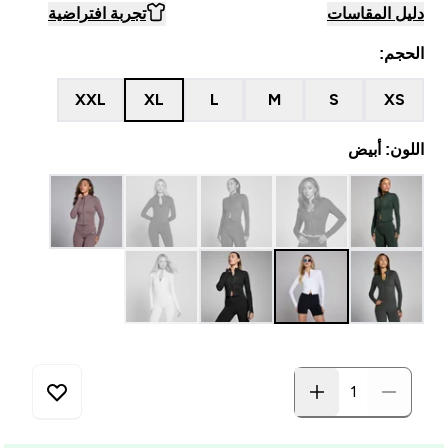
دليل المقاسات
تجربة افتراضية
الحجم:
XXL
XL
L
M
S
XS
اللون: أبيض