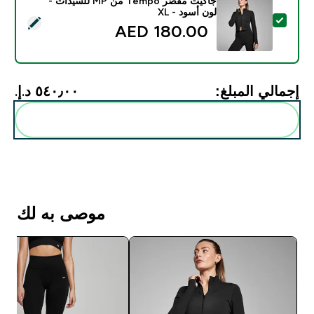
جاكيت مقصّر Tempo من MP للسيدات -
لون أسود - XL
تحديد هذا المنتج - جاكيت مقصّر Tempo من MP للسيدات - لون أسود - XL
180.00 AED‎
إجمالي المبلغ:
٥٤٠٫٠٠ د.إ.‏‎
أضف هذه إلى روتينك
موصى به لك