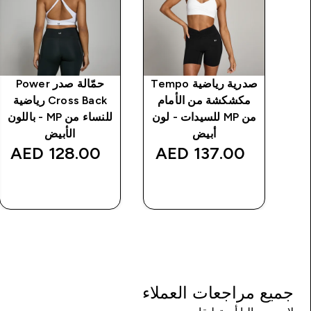
ة Tempo
صدرية رياضية Tempo
حمّالة صدر Power
من
مكشكشة من الأمام
Cross Back رياضية
ن
من MP للسيدات - لون
للنساء من MP - باللون
أبيض
الأبيض
128.00 AED‎
137.00 AED‎
شراء سريع
شراء سريع
جميع مراجعات العملاء