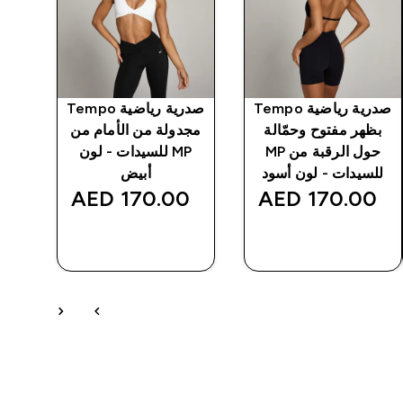
صدرية رياضية Tempo
صدرية رياضية Tempo
بظهر مفتوح وحمّالة
مجدولة من الأمام من
لل
حول الرقبة من MP
MP للسيدات - لون
للسيدات - لون أسود
أبيض
‎
170.00 AED‎
170.00 AED‎
شراء سريع
شراء سريع