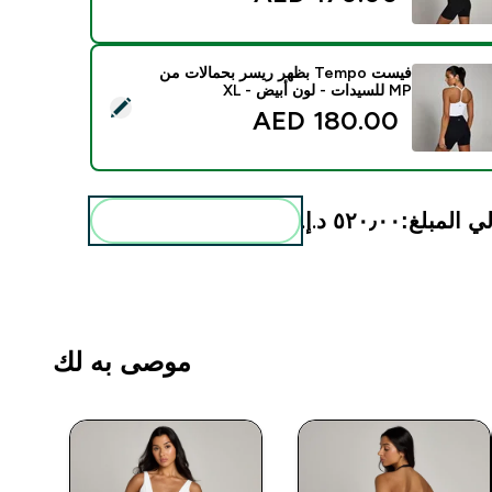
فيست Tempo بظهر ريسر بحمالات من
MP للسيدات - لون أبيض - XL
د هذا المنتج - فيست Tempo بظهر ريسر بحمالات من MP للسيدات - لون أبيض - XL
180.00 AED‎
ي المبلغ:
٥٢٠٫٠٠ د.إ.‏‎
أضف هذه إلى روتينك
موصى به لك