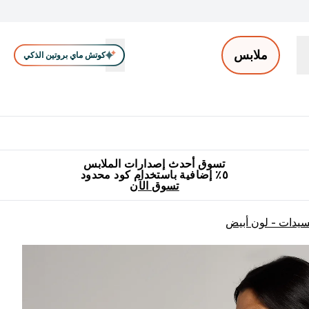
ملابس
كوتش ماي بروتين الذكي
ملابس الرجال
ملابس النساء
اكسسوارات
تصفية الملابس
Enter ملابس الرجال submenu
Enter ملابس النساء submenu
Enter اكسسوارات submenu
⌄
⌄
⌄
جميع منتجات ماي بروتين مناسبة للحلال
٥٪ إضافية مع زجاجة مجانية على طلبك الأول
تسوق أحدث إصدارات الملابس
٥٪ إضافية باستخدام كود محدود
تسوق الآن