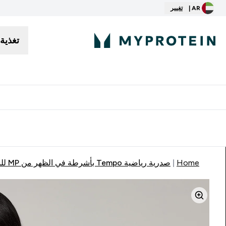
AR |
تغيير
تغذية
توصيل مجاني إبتداء من ٢٥٠ درهم | ٣٠٠ ريال
Home
صدرية رياضية Tempo بأشرطة في الظهر من MP للسيدات - لون أبيض