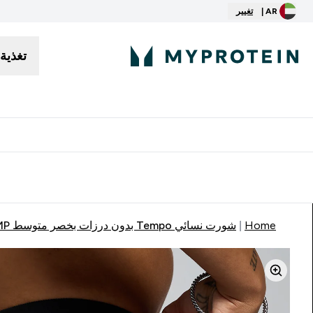
AR |
تغيير
تغذية
توصيل مجاني إبتداء من ٢٥٠ درهم | ٣٠٠ ريال
Home
شورت نسائي Tempo بدون درزات بخصر متوسط MP - أسود