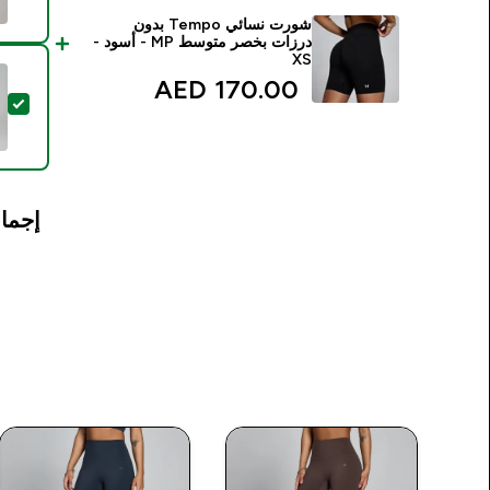
شورت نسائي Tempo بدون
درزات بخصر متوسط MP - أسود -
XS
170.00 AED‎
تحد
إجمال