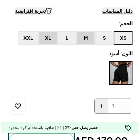
دليل المقاسات
تجربة افتراضية
الحجم:
XXL
XL
L
M
S
XS
اللون: أسود
خصم يصل حتى٣٠٪
| ٥٪ إضافية باستخدام كود محدود