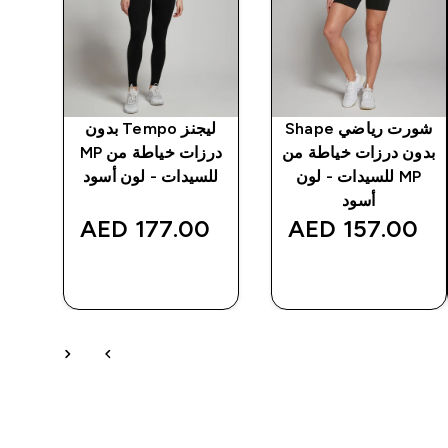
شورت رياضي Shape
ليجنز Tempo بدون
ح
بدون درزات خياطة من
درزات خياطة من MP
MP للسيدات - لون
للسيدات - لون أسود
م
أسود
‎
177.00 AED‎
157.00 AED‎
شراء سريع
شراء سريع