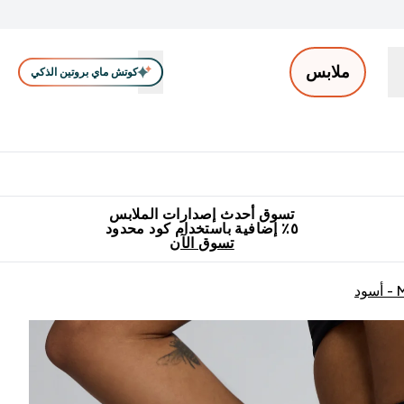
ملابس
كوتش ماي بروتين الذكي
ملابس الرجال
ملابس النساء
اكسسوارات
تصفية الملابس
Enter ملابس الرجال submenu
Enter ملابس النساء submenu
Enter اكسسوارات submenu
⌄
⌄
⌄
جميع منتجات ماي بروتين مناسبة للحلال
٥٪ إضافية مع زجاجة مجانية على طلبك الأول
تسوق أحدث إصدارات الملابس
٥٪ إضافية باستخدام كود محدود
تسوق الآن