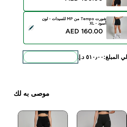
شورت Tempo من MP للسيدات - لون
أسود - XL
يد هذا المنتج - شورت Tempo من MP للسيدات - لون أسود - XL
160.00 AED‎
ي المبلغ:
٥١٠٫٠٠ د.إ.‏‎
أضف هذه إلى روتينك
موصى به لك