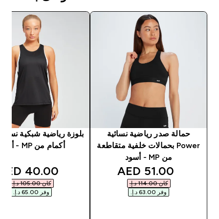
حمالة صدر رياضية نسائية
بلوزة رياضية شبكية نسائي
Power بحمالات خلفية متقاطعة
أكمام من MP - أسود
من MP - أسود
unted price
discounted price
40.00 AED‎
51.00 AED‎
كان ‏114.00 د.إ.‏‎
كان ‏105.00 د.إ.‏‎
وفر ‏63.00 د.إ.‏‎
وفر ‏65.00 د.إ.‏‎
شراء سريع
شراء سريع