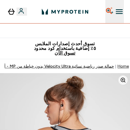
٥٪ إضافية مع زجاجة مجانية على طلبك الأول
تسوق أحدث إصدارات الملابس
٥٪ إضافية باستخدام كود محدود
تسوق الآن
Home
حمالة صدر رياضية نسائية Velocity Ultra بدون خياطة من MP - أسود