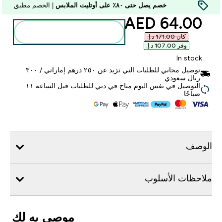
خصم يصل حتى ٨٠٪ على أوتليت الملابس
| الخصم مطبق
discounted price
64.00 AED‎
أضف إلى الحقيبة
كان ‏171.00 د.إ.‏‎
وفر ‏107.00 د.إ.‏‎
In stock
توصيل مجاني للطلبات التي تزيد عن ٢٥٠ درهم إماراتي / ٣٠٠
ريال سعودي
التوصيل في نفس اليوم متاح في دبي للطلبات قبل الساعة ١١
صباحًا
الوصف
ملاحظات الأسلوب
موصى به لك