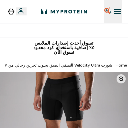
٥٪ إضافية مع زجاجة مجانية على طلبك الأول
تسوق أحدث إصدارات الملابس
٥٪ إضافية باستخدام كود محدود
تسوق الآن
Home
شورت Velocity Ultra النصفي الضيق بجيوب تخزين رجالي من MP - أسود