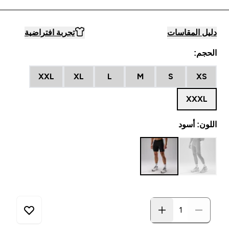
دليل المقاسات
تجربة افتراضية
الحجم:
XXL
XL
L
M
S
XS
XXXL
اللون: أسود