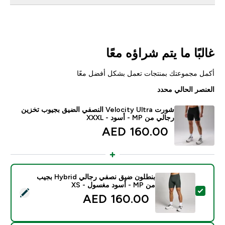
غالبًا ما يتم شراؤه معًا
أكمل مجموعتك بمنتجات تعمل بشكل أفضل معًا
العنصر الحالي محدد
شورت Velocity Ultra النصفي الضيق بجيوب تخزين
رجالي من MP - أسود - XXXL
160.00 AED‎
بنطلون ضيق نصفي رجالي Hybrid بجيب
من MP - أسود مغسول - XS
تحديد هذا المنتج - بنطلون ضيق نصفي رجالي Hybrid بجيب من MP - أسود مغسول - XS
160.00 AED‎