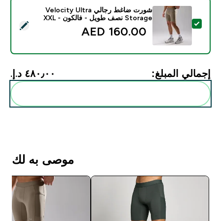
شورت ضاغط رجالي Velocity Ultra
Storage نصف طويل - فالكون - XXL
تحديد هذا المنتج - شورت ضاغط رجالي Velocity Ultra Storage نصف طويل - فالكون - XXL
160.00 AED‎
إجمالي المبلغ:
٤٨٠٫٠٠ د.إ.‏‎
أضف هذه إلى روتينك
موصى به لك