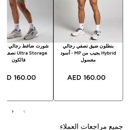
بنطلون ضيق نصفي رجالي
شورت ضاغط 
Hybrid بجيب من MP - أسود
Ultra Storage ن
مغسول
فالكون
160.00 AED‎
160.00 AED‎
شراء سريع
شراء سريع
جميع مراجعات العملاء