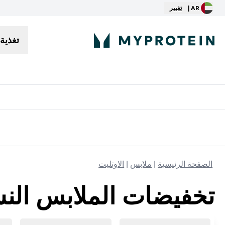
AR |
تغيير
تغذية
توصيل مجاني إبتداء من ٢٥٠ درهم | ٣٠٠ ريال
الصفحة الرئيسية
ملابس
الاوتليت
تخفيضات الملابس النس