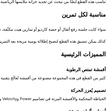
تناسب هذه القطع أيضًا من تبحث عن تجديد خزانة ملابسها الرياضية ب
مناسبة لكل تمرين
سواء كانت جلسة رفع أثقال أو حصة كارديو أو تمارين هيت مكثّفة، ص
كذلك يمكن تنسيق هذه القطع لتصبح إطلالة يومية مريحة بعد التمرين.
المميزات الرئيسية
أقمشة تمتص الرطوبة
كثير من القطع في هذه المجموعة مصنوعة من أقمشة تُعالَج بتقنية خ
تصميم يُعزز الحركة
الخياطة المحكمة والأقمشة المرنة في تصاميم Power وVelocity وShape Seamless مصنوعة لتتحرك معكِ بحرية تامة في كل اتجاه.