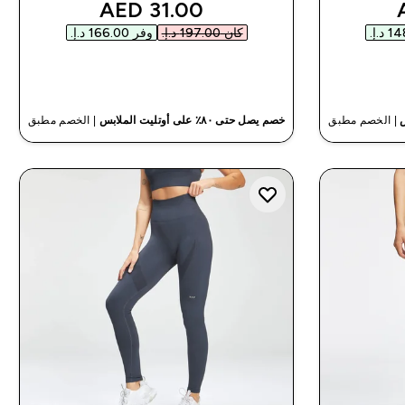
discounted price
discou
31.00 AED‎
كان ‏197.00 د.إ.‏‎
وفر ‏166.00 د.إ.‏‎
شراء سريع
| الخصم مطبق
خصم يصل حتى ٨٠٪ على أوتليت الملابس
| الخصم مطبق