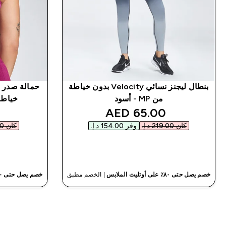
بنطال ليجنز نسائي Velocity بدون خياطة
من MP - أسود
خياطة من MP 
discounted price
65.00 AED‎
كان ‏219.00 د.إ.‏‎
وفر ‏154.00 د.إ.‏‎
كان ‏171.00 د.إ.‏‎
شراء سريع
خصم يصل حتى ٨٠٪ على أوتليت الملابس
| الخصم مطبق
خصم يصل حتى ٨٠٪ على أوتليت الملابس