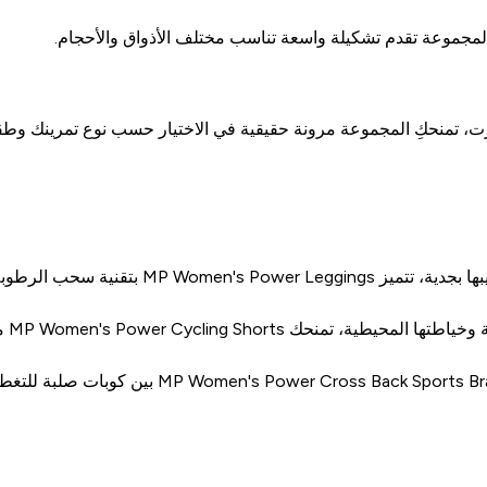
 شورت، تمنحكِ المجموعة مرونة حقيقية في الاختيار حسب نوع تمرينك و
وخصر مرتفع يمنحك الثبات والتغطية الكاملة في كل حركة.
MP Women's Power Cycling  مظهراً محكماً وحرية حركة كاملة بفضل قماشها المرن.
— تجمع wer Cross Back Sports Bra