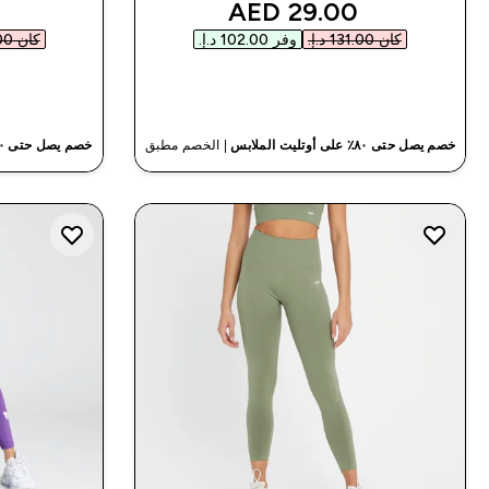
discounted price
29.00 AED‎
كان ‏131.00 د.إ.‏‎
وفر ‏102.00 د.إ.‏‎
كان ‏153.00 د.إ.‏‎
شراء سريع
خصم يصل حتى ٨٠٪ على أوتليت الملابس
| الخصم مطبق
خصم يصل حتى ٨٠٪ على أوتليت الملابس