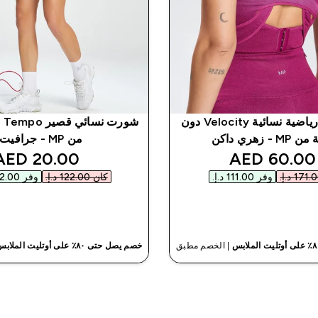
حمالة صدر رياضية نسائية Velocity دون
شو
- زهري داكن
من MP - جرافيت
nted price
discounted price
20.00 AED‎
60.00 AED‎
وفر ‏111.00 د.إ.‏‎
كان ‏122.00 د.إ.‏‎
وفر ‏102.00 د.إ.‏‎
شراء سريع
شراء سريع
| الخصم مطبق
خصم يصل حتى ٨٠٪ على أوتليت الملابس