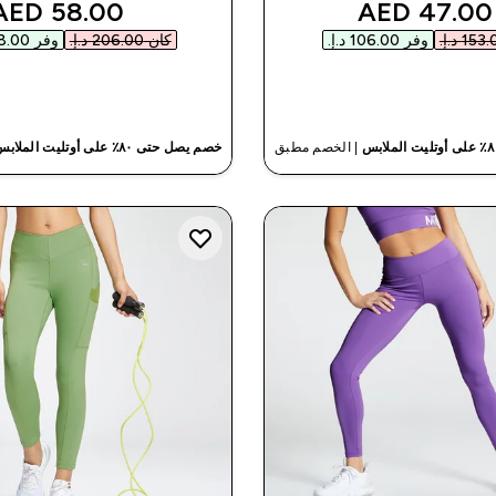
nted price
discounted price
58.00 AED‎
47.00 AED‎
وفر ‏106.00 د.إ.‏‎
كان ‏206.00 د.إ.‏‎
وفر ‏148.00 د.إ.‏‎
شراء سريع
شراء سريع
| الخصم مطبق
خصم يصل حتى ٨٠٪ على أوتليت الملابس