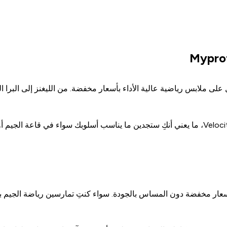
Myprotein تمنحكِ الفرصة للحصول على ملابس رياضية عالية الأداء بأسعار مخفضة. من ال
المجموعة تضم خيارات من تصاميم Power وShape Seamless وVelocity، ما يعني أنكِ ستجدين ما ينا
ار مخفضة دون المساس بالجودة. سواء كنتِ تمارسين رياضة الجيم بانتظا