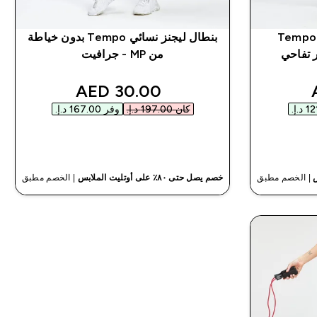
ز نسائي ®Tempo 7/8
بنطال ليجنز نسائي Tempo بدون خياطة
من MP - جرافيت
discounted price
discou
30.00 AED‎
كان ‏197.00 د.إ.‏‎
وفر ‏167.00 د.إ.‏‎
شراء سريع
| الخصم مطبق
خصم يصل حتى ٨٠٪ على أوتليت الملابس
| الخصم مطبق