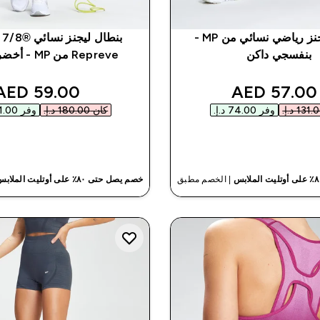
بنطال ليجنز رياضي نسائي من MP -
بنطال ليجن
بنفسجي داكن
Repreve من MP - أخضر تفاحي
nted price
discounted price
59.00 AED‎
57.00 AED‎
وفر ‏74.00 د.إ.‏‎
كان ‏180.00 د.إ.‏‎
وفر ‏121.00 د.إ.‏‎
شراء سريع
شراء سريع
| الخصم مطبق
خصم يصل حتى ٨٠٪ على أوتليت الملابس