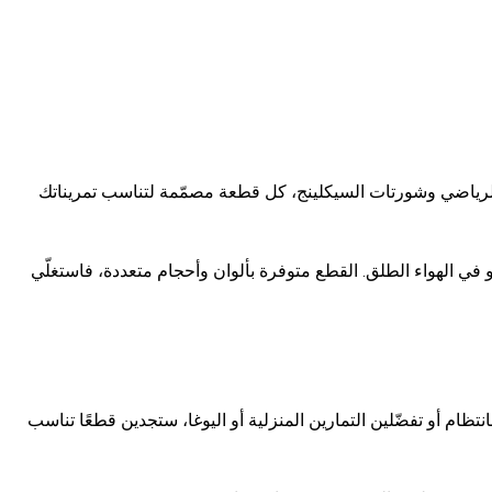
ليغنز إلى البرا الرياضي وشورتات السيكلينج، كل قطعة مصمّمة لتناسب تمريناتك
سب أسلوبك سواء في قاعة الجيم أو في الهواء الطلق. القطع متوفرة بألوان وأحجام متعددة، فاستغلّي
م أو تفضّلين التمارين المنزلية أو اليوغا، ستجدين قطعًا تناسب