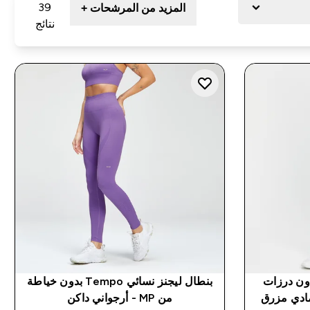
39
المزيد من المرشحات +
نتائج
Shap بطول 7/8 بدون درزات
بنطال ليجنز نسائي Tempo بدون خياطة
من MP - أرجواني داكن