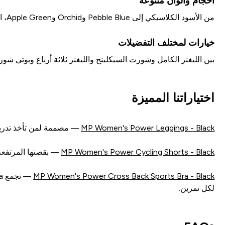
أحجام وألوان متنوعة
من الأسود الكلاسيكي إلى Pebble Blue وOrchid وApple Green، المجموعة تقدم تشكيلة واسعة تناسب مختلف الأذواق والأحجام.
خيارات لمختلف التفضيلات
بين الليغنز الكامل وشورت السيكلينج والليغنز ثلاثة أرباع وبوتي
اختياراتنا المميزة
MP Women's Power Leggings - Black
— مصممة لمن تأخذ تدريبها بجدية، تتميز MP Women's Power Leggings بتقنية سحب الرطوبة 
MP Women's Power Cycling Shorts - Black
— بقصتها المرتفعة وخياطتها المحيطية، تمنحك Shorts
MP Women's Power Cross Back Sports Bra - Black
لكل تمرين.