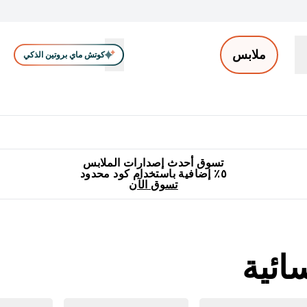
ملابس
كوتش ماي بروتين الذكي
ملابس الرجال
ملابس النساء
اكسسوارات
تصفية الملابس
Enter ملابس الرجال submenu
Enter ملابس النساء submenu
Enter اكسسوارات submenu
⌄
⌄
⌄
جميع منتجات ماي بروتين مناسبة للحلال
٥٪ إضافية مع زجاجة مجانية على طلبك الأول
تسوق أحدث إصدارات الملابس
٥٪ إضافية باستخدام كود محدود
تسوق الآن
ائية