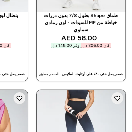
طماق Shape بطول 7/8 بدون درزات
خياطة من MP للسيدات - لون رمادي
سماوي
discounted price
58.00 AED‎
كان ‏206.00 د.إ.‏‎
وفر ‏148.00 د.إ.‏‎
كان ‏131.00 د.إ.‏‎
شراء سريع
خصم يصل حتى ٨٠٪ على أوتليت الملابس
| الخصم مطبق
خصم يصل حتى ٨٠٪ على أوتليت الملابس