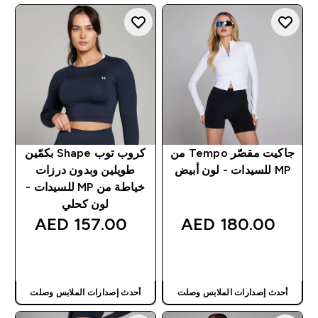
جاكيت مقصّر Tempo من
كروب توب Shape بكمّين
MP للسيدات - لون أبيض
طويلين وبدون درزات
خياطة من MP للسيدات -
لون كحلي
157.00 AED‎
180.00 AED‎
شراء سريع
شراء سريع
أحدث إصدارات الملابس وصلت
أحدث إصدارات الملابس وصلت