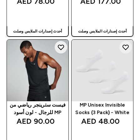
78.00 AED‎
177.00 AED‎
شراء سريع
شراء سريع
أحدث إصدارات الملابس وصلت
أحدث إصدارات الملابس وصلت
MP Unisex Invisible
فيست سترينجر رياضي من
Socks (3 Pack) - White
MP للرجال - لون أسود
90.00 AED‎
48.00 AED‎
شراء سريع
شراء سريع