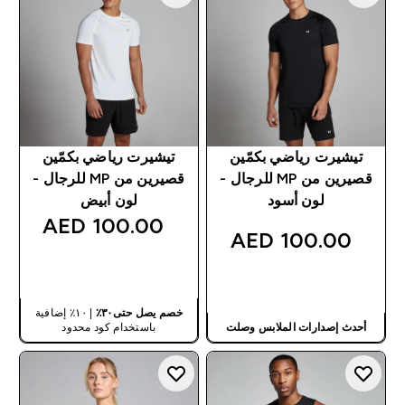
تيشيرت رياضي بكمّين
تيشيرت رياضي بكمّين
قصيرين من MP للرجال -
قصيرين من MP للرجال -
لون أسود
لون أبيض
100.00 AED‎
100.00 AED‎
شراء سريع
شراء سريع
خصم يصل حتى٣٠٪
| ١٠٪ إضافية
أحدث إصدارات الملابس وصلت
باستخدام كود محدود