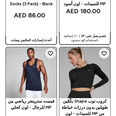
MP للسيدات - لون أسود
Socks (3 Pack) - Black
180.00 AED‎
86.00 AED‎
شراء سريع
شراء سريع
خصم يصل حتى٣٠٪
| ١٠٪ إضافية
باستخدام كود محدود
أحدث إصدارات الملابس وصلت
كروب توب Shape بكُمّين
فيست سترينجر رياضي من
طويلين بدون درزات خياطة
MP للرجال - لون كحلي
من MP للسيدات - لون