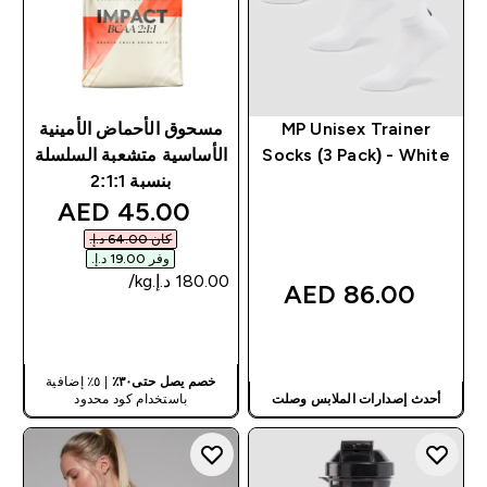
MP Unisex Trainer
مسحوق الأحماض الأمينية
Socks (3 Pack) - White
الأساسية متشعبة السلسلة
بنسبة 2:1:1
discounted price
45.00 AED‎
كان ‏64.00 د.إ.‏‎
وفر ‏19.00 د.إ.‏‎
86.00 AED‎
شراء سريع
شراء سريع
خصم يصل حتى٣٠٪
| ٥٪ إضافية
أحدث إصدارات الملابس وصلت
باستخدام كود محدود