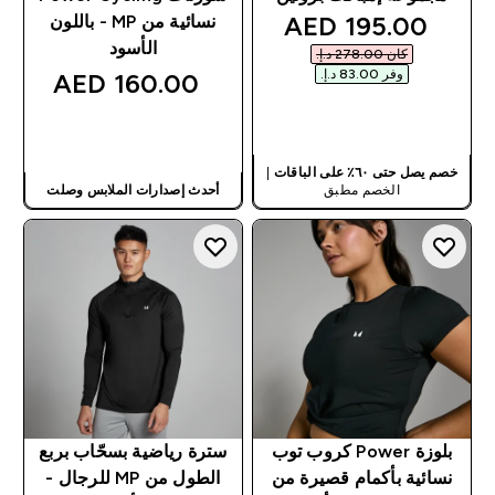
discounted price
195.00 AED‎
نسائية من MP - باللون
الأسود
كان ‏278.00 د.إ.‏‎
وفر ‏83.00 د.إ.‏‎
160.00 AED‎
شراء سريع
شراء سريع
خصم يصل حتى ٦٠٪ على الباقات
|
الخصم مطبق
أحدث إصدارات الملابس وصلت
بلوزة Power كروب توب
سترة رياضية بسحّاب بربع
نسائية بأكمام قصيرة من
الطول من MP للرجال -