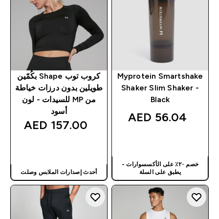
Myprotein Smartshake
كروب توب Shape بكُمّين
Shaker Slim Shaker -
طويلين بدون درزات خياطة
Black
من MP للسيدات - لون
أسود
56.04 AED‎
157.00 AED‎
شراء سريع
شراء سريع
خصم ٢٠٪ على الأكسسوارات -
يطبق على السلة
أحدث إصدارات الملابس وصلت