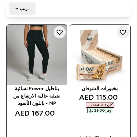
رتب
مخبوزات الشوفان
بناطيل Power نسائية
discounted price
115.00 AED‎
ضيقة عالية الارتفاع من
MP - باللون الأسود
كان ‏144.00 د.إ.‏‎
وفر ‏29.00 د.إ.‏‎
167.00 AED‎
شراء سريع
شراء سريع