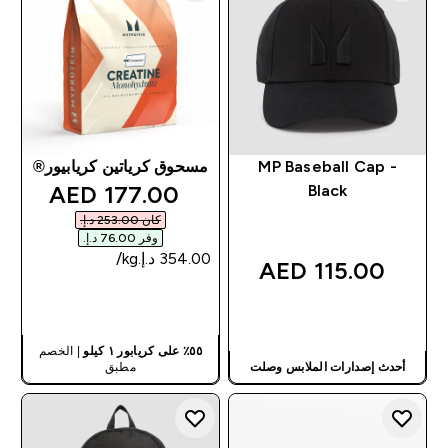
MP Baseball Cap -
مسحوق كرياتين كريابيور®
discounted price
177.00 AED‎
Black
كان ‏253.00 د.إ.‏‎
وفر ‏76.00 د.إ.‏‎
115.00 AED‎
شراء سريع
شراء سريع
٥٥٪ على كريابور ١ كيلو
| الخصم
أحدث إصدارات الملابس وصلت
مطبق