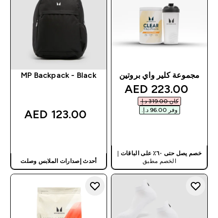
مجموعة كلير واي بروتين
MP Backpack - Black
discounted price
223.00 AED‎
كان ‏319.00 د.إ.‏‎
وفر ‏96.00 د.إ.‏‎
123.00 AED‎
شراء سريع
شراء سريع
خصم يصل حتى ٦٠٪ على الباقات
|
الخصم مطبق
أحدث إصدارات الملابس وصلت