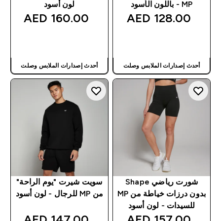
MP - باللون الأسود
لون أسود
160.00 AED‎
128.00 AED‎
شراء سريع
شراء سريع
أحدث إصدارات الملابس وصلت
أحدث إصدارات الملابس وصلت
شورت رياضي Shape
سويت شيرت "يوم الراحة"
بدون درزات خياطة من MP
من MP للرجال - لون أسود
للسيدات - لون أسود
147.00 AED‎
157.00 AED‎