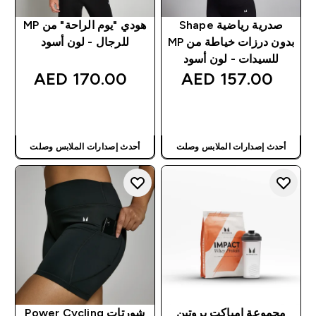
صدرية رياضية Shape
هودي "يوم الراحة" من MP
بدون درزات خياطة من MP
للرجال - لون أسود
للسيدات - لون أسود
170.00 AED‎
157.00 AED‎
شراء سريع
شراء سريع
أحدث إصدارات الملابس وصلت
أحدث إصدارات الملابس وصلت
مجموعة إمباكت بروتين
شورتات Power Cycling