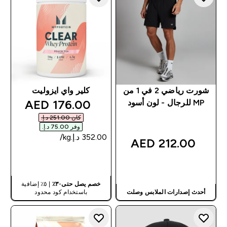
شورت رياضي 2 في 1 من
كلير واي ايزوليت
discounted price
176.00 AED‎
MP للرجال - لون أسود
كان ‏251.00 د.إ.‏‎
وفر ‏75.00 د.إ.‏‎
212.00 AED‎
شراء سريع
شراء سريع
خصم يصل حتى٣٠٪
| ٥٪ إضافية
أحدث إصدارات الملابس وصلت
باستخدام كود محدود