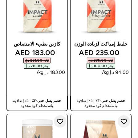
خليط إمباكت لزيادة الوزن
كازين بطيء الامتصاص
discounted price
discounted price
183.00 AED‎
235.00 AED‎
كان ‏335.00 د.إ.‏‎
كان ‏261.00 د.إ.‏‎
وفر ‏100.00 د.إ.‏‎
وفر ‏78.00 د.إ.‏‎
شراء سريع
شراء سريع
خصم يصل حتى٣٠٪
| ٥٪ إضافية
خصم يصل حتى٣٠٪
| ٥٪ إضافية
باستخدام كود محدود
باستخدام كود محدود