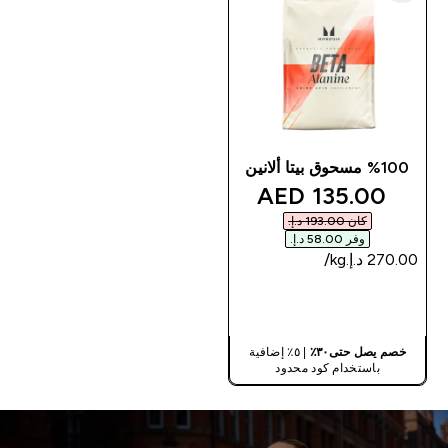
%100 مسحوق بيتا ألانين
discounted price
135.00 AED‎
كان ‏193.00 د.إ.‏‎
وفر ‏58.00 د.إ.‏‎
شراء سريع
خصم يصل حتى٣٠٪
| ٥٪ إضافية
باستخدام كود محدود