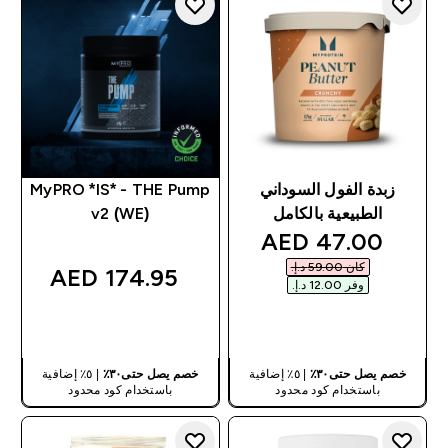
زبدة الفول السوداني
MyPRO *IS* - THE Pump
الطبيعية بالكامل
v2 (WE)
discounted price
47.00 AED‎
كان ‏59.00 د.إ.‏‎
174.95 AED‎
وفر ‏12.00 د.إ.‏‎
شراء سريع
شراء سريع
خصم يصل حتى٣٠٪
| ٥٪ إضافية
خصم يصل حتى٣٠٪
| ٥٪ إضافية
باستخدام كود محدود
باستخدام كود محدود