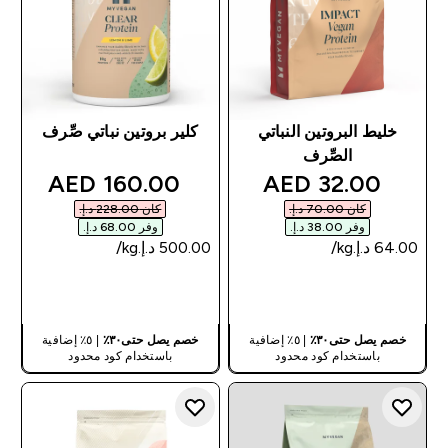
خليط البروتين النباتي
كلير بروتين نباتي صِّرف
الصِّرف
discounted price
discounted price
160.00 AED‎
32.00 AED‎
كان ‏70.00 د.إ.‏‎
كان ‏228.00 د.إ.‏‎
وفر ‏38.00 د.إ.‏‎
وفر ‏68.00 د.إ.‏‎
شراء سريع
شراء سريع
خصم يصل حتى٣٠٪
| ٥٪ إضافية
خصم يصل حتى٣٠٪
| ٥٪ إضافية
باستخدام كود محدود
باستخدام كود محدود