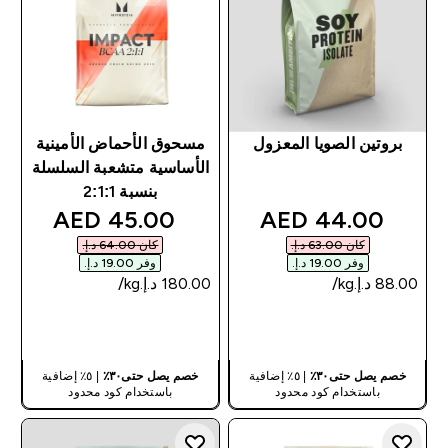
بروتين الصويا المعزول
مسحوق الأحماض الأمينية
الأساسية متشعبة السلسلة
بنسبة 2:1:1
discounted price
discounted price
45.00 AED‎
44.00 AED‎
كان ‏63.00 د.إ.‏‎
كان ‏64.00 د.إ.‏‎
وفر ‏19.00 د.إ.‏‎
وفر ‏19.00 د.إ.‏‎
شراء سريع
شراء سريع
خصم يصل حتى٣٠٪
| ٥٪ إضافية
خصم يصل حتى٣٠٪
| ٥٪ إضافية
باستخدام كود محدود
باستخدام كود محدود