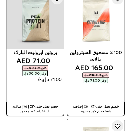
%100 مسحوق السيترولين
بروتين ايزوليت البازلاء
discounted price
71.00 AED‎
مالات
discounted price
165.00 AED‎
كان ‏101.00 د.إ.‏‎
وفر ‏30.00 د.إ.‏‎
كان ‏236.00 د.إ.‏‎
وفر ‏71.00 د.إ.‏‎
شراء سريع
شراء سريع
خصم يصل حتى٣٠٪
| ٥٪ إضافية
خصم يصل حتى٣٠٪
| ٥٪ إضافية
باستخدام كود محدود
باستخدام كود محدود