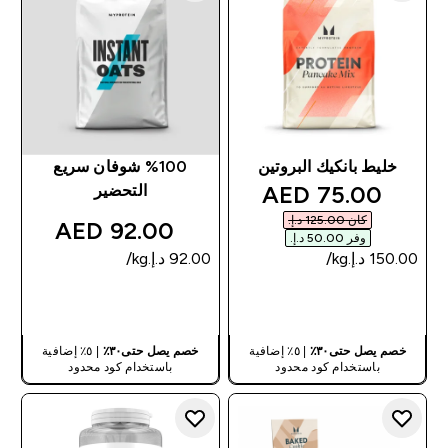
خليط بانكيك البروتين
%100 شوفان سريع
discounted price
75.00 AED‎
التحضير
كان ‏125.00 د.إ.‏‎
92.00 AED‎
وفر ‏50.00 د.إ.‏‎
شراء سريع
شراء سريع
خصم يصل حتى٣٠٪
| ٥٪ إضافية
خصم يصل حتى٣٠٪
| ٥٪ إضافية
باستخدام كود محدود
باستخدام كود محدود