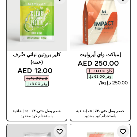
إمباكت واي أيزوليت
كلير بروتين نباتي صِّرف
discounted price
250.00 AED‎
(عينة)
discounted price
12.00 AED‎
كان ‏313.00 د.إ.‏‎
وفر ‏63.00 د.إ.‏‎
كان ‏15.00 د.إ.‏‎
وفر ‏3.00 د.إ.‏‎
شراء سريع
شراء سريع
خصم يصل حتى٣٠٪
| ٥٪ إضافية
خصم يصل حتى٣٠٪
| ٥٪ إضافية
باستخدام كود محدود
باستخدام كود محدود