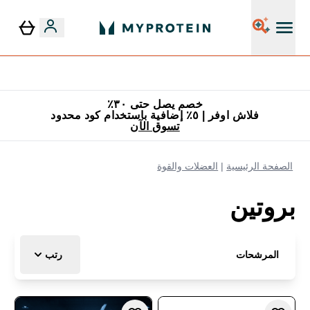
٥٪ إضافية مع زجاجة مجانية على طلبك الأول
خصم يصل حتى ٣٠٪
فلاش اوفر | ٥٪ إضافية باستخدام كود محدود
تسوق الآن
الصفحة الرئيسية
العضلات والقوة
بروتين
المرشحات
رتب