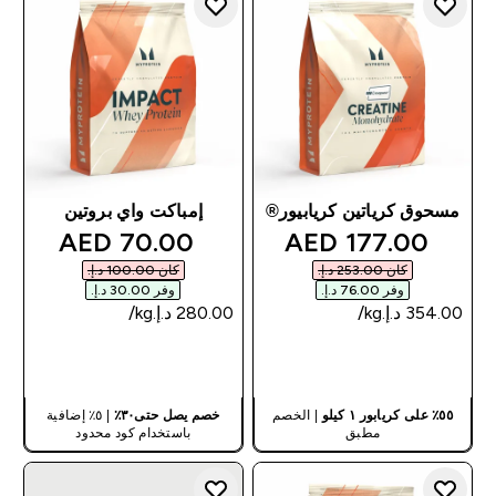
مسحوق كرياتين كريابيور®
إمباكت واي بروتين
discounted price
discounted price
70.00 AED‎
177.00 AED‎
كان ‏253.00 د.إ.‏‎
كان ‏100.00 د.إ.‏‎
وفر ‏76.00 د.إ.‏‎
وفر ‏30.00 د.إ.‏‎
شراء سريع
شراء سريع
٥٥٪ على كريابور ١ كيلو
| الخصم
خصم يصل حتى٣٠٪
| ٥٪ إضافية
مطبق
باستخدام كود محدود