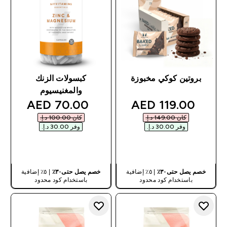
بروتين كوكي مخبوزة
كبسولات الزنك
والمغنيسيوم
discounted price
discounted price
70.00 AED‎
119.00 AED‎
كان ‏149.00 د.إ.‏‎
كان ‏100.00 د.إ.‏‎
وفر ‏30.00 د.إ.‏‎
وفر ‏30.00 د.إ.‏‎
شراء سريع
شراء سريع
خصم يصل حتى٣٠٪
| ٥٪ إضافية
خصم يصل حتى٣٠٪
| ٥٪ إضافية
باستخدام كود محدود
باستخدام كود محدود