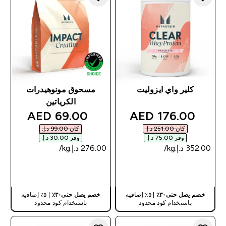
كلير واي ايزوليت
مسحوق مونوهيدرات
الكرياتين
discounted price
discounted price
69.00 AED‎
176.00 AED‎
كان ‏251.00 د.إ.‏‎
كان ‏99.00 د.إ.‏‎
وفر ‏75.00 د.إ.‏‎
وفر ‏30.00 د.إ.‏‎
شراء سريع
شراء سريع
خصم يصل حتى٣٠٪
| ٥٪ إضافية
خصم يصل حتى٣٠٪
| ٥٪ إضافية
باستخدام كود محدود
باستخدام كود محدود