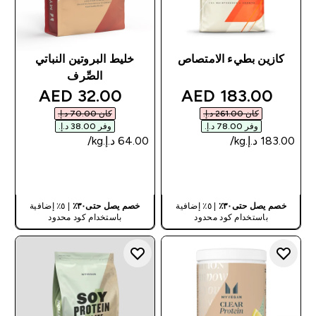
كازين بطيء الامتصاص
خليط البروتين النباتي
الصِّرف
discounted price
discounted price
32.00 AED‎
183.00 AED‎
كان ‏261.00 د.إ.‏‎
كان ‏70.00 د.إ.‏‎
وفر ‏78.00 د.إ.‏‎
وفر ‏38.00 د.إ.‏‎
شراء سريع
شراء سريع
خصم يصل حتى٣٠٪
| ٥٪ إضافية
خصم يصل حتى٣٠٪
| ٥٪ إضافية
باستخدام كود محدود
باستخدام كود محدود