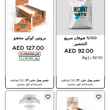
%100 شوفان سريع
بروتين كوكي محشو
التحضير
discounted price
127.00 AED‎
92.00 AED‎
كان ‏159.00 د.إ.‏‎
وفر ‏32.00 د.إ.‏‎
شراء سريع
شراء سريع
خصم يصل حتى٣٠٪
| ٥٪ إضافية
خصم يصل حتى٣٠٪
| ٥٪ إضافية
باستخدام كود محدود
باستخدام كود محدود