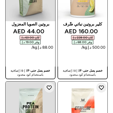
كلير بروتين نباتي صِّرف
بروتين الصويا المعزول
discounted price
discounted price
44.00 AED‎
160.00 AED‎
كان ‏228.00 د.إ.‏‎
كان ‏63.00 د.إ.‏‎
وفر ‏68.00 د.إ.‏‎
وفر ‏19.00 د.إ.‏‎
شراء سريع
شراء سريع
خصم يصل حتى٣٠٪
| ٥٪ إضافية
خصم يصل حتى٣٠٪
| ٥٪ إضافية
باستخدام كود محدود
باستخدام كود محدود