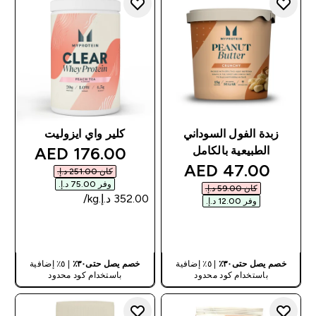
زبدة الفول السوداني
كلير واي ايزوليت
discounted price
176.00 AED‎
الطبيعية بالكامل
discounted price
47.00 AED‎
كان ‏251.00 د.إ.‏‎
وفر ‏75.00 د.إ.‏‎
كان ‏59.00 د.إ.‏‎
وفر ‏12.00 د.إ.‏‎
شراء سريع
شراء سريع
خصم يصل حتى٣٠٪
| ٥٪ إضافية
خصم يصل حتى٣٠٪
| ٥٪ إضافية
باستخدام كود محدود
باستخدام كود محدود