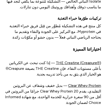
Isolate النباتي الخالص — التشكيلة مُتنوعة بما يكفي لتجد فيها
ما يناسب ذوقك وأهدافك وروتينك اليومي دون تنازلات.
تركيبات طوّرها خبراء التغذية
كل منتج في هذه التشكيلة مُطوَّر من قِبَل فريق خبراء التغذية
في Myprotein، مع التركيز على الجودة والنقاء وتقديم ما
يحتاجه الرياضي النباتي فعلاً — بدون حشو أو مكوّنات زائدة.
اختياراتنا المميزة
THE Creatine (Creapure®)
— إذا كنت تبحث عن الكرياتين
بأعلى مستويات النقاء، فإن THE Creatine بصيغة Creapure®
هو الخيار الذي يثق به من يأخذ تدريبه بجدية.
Clear Whey Protein
— بديل خفيف وشفاف عن البروتين
التقليدي، يقدم Clear Whey Protein 20 جرامًا من البروتين في
أقل من 90 سعرة حرارية للخدمة الواحدة، مع شهادة Informed
Choice لضمان الجودة.