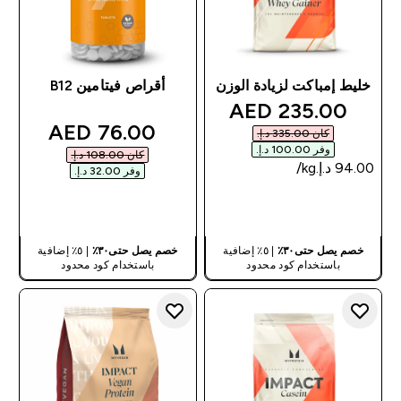
خليط إمباكت لزيادة الوزن
أقراص فيتامين B12
discounted price
235.00 AED‎
discounted price
76.00 AED‎
كان ‏335.00 د.إ.‏‎
وفر ‏100.00 د.إ.‏‎
كان ‏108.00 د.إ.‏‎
وفر ‏32.00 د.إ.‏‎
شراء سريع
شراء سريع
خصم يصل حتى٣٠٪
| ٥٪ إضافية
خصم يصل حتى٣٠٪
| ٥٪ إضافية
باستخدام كود محدود
باستخدام كود محدود