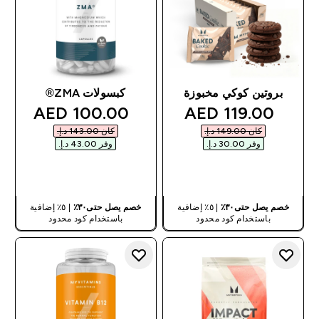
بروتين كوكي مخبوزة
كبسولات ZMA®
discounted price
discounted price
100.00 AED‎
119.00 AED‎
كان ‏149.00 د.إ.‏‎
كان ‏143.00 د.إ.‏‎
وفر ‏30.00 د.إ.‏‎
وفر ‏43.00 د.إ.‏‎
شراء سريع
شراء سريع
خصم يصل حتى٣٠٪
| ٥٪ إضافية
خصم يصل حتى٣٠٪
| ٥٪ إضافية
باستخدام كود محدود
باستخدام كود محدود