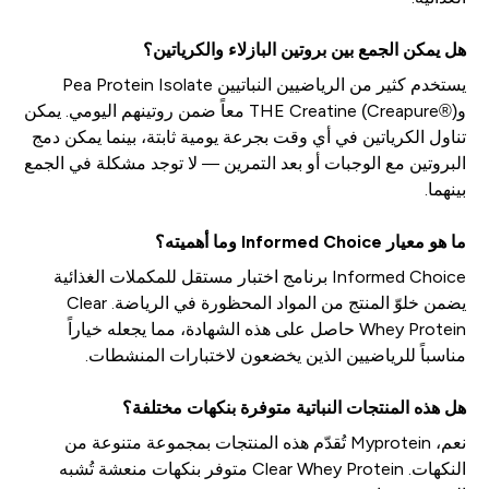
هل يمكن الجمع بين بروتين البازلاء والكرياتين؟
يستخدم كثير من الرياضيين النباتيين Pea Protein Isolate
وTHE Creatine (Creapure®) معاً ضمن روتينهم اليومي. يمكن
تناول الكرياتين في أي وقت بجرعة يومية ثابتة، بينما يمكن دمج
البروتين مع الوجبات أو بعد التمرين — لا توجد مشكلة في الجمع
بينهما.
ما هو معيار Informed Choice وما أهميته؟
Informed Choice برنامج اختبار مستقل للمكملات الغذائية
يضمن خلوّ المنتج من المواد المحظورة في الرياضة. Clear
Whey Protein حاصل على هذه الشهادة، مما يجعله خياراً
مناسباً للرياضيين الذين يخضعون لاختبارات المنشطات.
هل هذه المنتجات النباتية متوفرة بنكهات مختلفة؟
نعم، Myprotein تُقدّم هذه المنتجات بمجموعة متنوعة من
النكهات. Clear Whey Protein متوفر بنكهات منعشة تُشبه