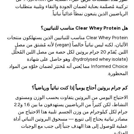
تركيبة مُصمَّمة بعناية لضمان الجودة والنقاء وتلبية متطلبات
الرياضيين الذين يتبعون نمطاً غذائياً نباتياً.
هل Clear Whey Protein مناسب للنباتيين؟
Clear Whey Protein مناسب للنباتيين الذين يستهلكون منتجات
الألبان، لكنه ليس نباتياً خالصاً (vegan) لأنه مُشتق من مصل
اللبن. يُقدّم 20 جرام بروتين لكل حصة من مصل اللبن المُحلَّل
(hydrolysed whey isolate)، وهو حاصل على شهادة
Informed Choice مما يُعني أنه مُختبَر لضمان خلوّه من المواد
المحظورة.
كم جرام بروتين أحتاج يومياً إذا كنت نباتياً ورياضياً؟
الاحتياج اليومي من البروتين يتفاوت بحسب الوزن ومستوى
النشاط، لكن كثيراً من الرياضيين يستهدفون ما بين 1.6 و2.2
جرام لكل كيلوجرام من وزن الجسم. تلبية هذا الاحتياج من
مصادر نباتية يحتاج إلى تنويع — مسحوق البروتين النباتي أداة
عملية للوصول إلى هذا الهدف جنباً إلى جنب مع الوجبات
الغذائية.