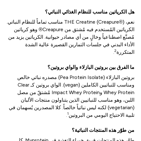
هل الكرياتين مناسب للنظام الغذائي النباتي؟
نعم، THE Creatine (Creapure®) مناسب تماماً للنظام النباتي.
الكرياتين المُستخدم فيه مُشتق من Creapure® وهو كرياتين
مُصنَّع اصطناعياً وخالٍ من أي مصادر حيوانية. الكرياتين يزيد من
الأداء البدني في جلسات التمارين القصيرة عالية الشدة
2
المتكررة
.
ما الفرق بين بروتين البازلاء والواي بروتين؟
بروتين البازلاء (Pea Protein Isolate) مصدره نباتي خالص
ومناسب للنباتيين الكاملين (vegan). الواي بروتين كـ Clear
Whey Protein وImpact Whey Protein مُشتقّ من مصل
اللبن، وهو مناسب للنباتيين الذين يتناولون منتجات الألبان
(vegetarian) لكنه ليس نباتياً خالصاً. كلا المصدرين يُسهمان في
1
تلبية الاحتياج اليومي من البروتين
.
من طوّر هذه المنتجات النباتية؟
طوَّر هذه المنتجات فريق خبراء التغذية في Myprotein. كل