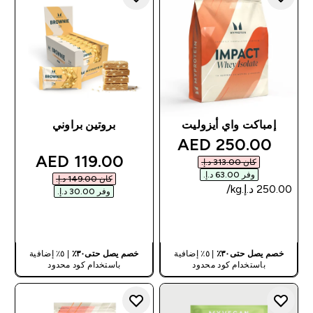
إمباكت واي أيزوليت
بروتين براوني
discounted price
250.00 AED‎
discounted price
119.00 AED‎
كان ‏313.00 د.إ.‏‎
وفر ‏63.00 د.إ.‏‎
كان ‏149.00 د.إ.‏‎
وفر ‏30.00 د.إ.‏‎
شراء سريع
شراء سريع
خصم يصل حتى٣٠٪
| ٥٪ إضافية
خصم يصل حتى٣٠٪
| ٥٪ إضافية
باستخدام كود محدود
باستخدام كود محدود