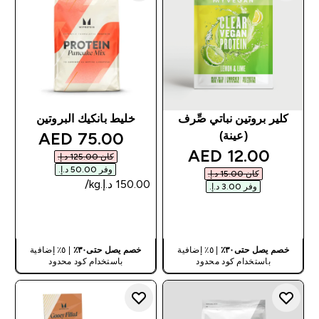
كلير بروتين نباتي صِّرف
خليط بانكيك البروتين
discounted price
75.00 AED‎
(عينة)
discounted price
12.00 AED‎
كان ‏125.00 د.إ.‏‎
وفر ‏50.00 د.إ.‏‎
كان ‏15.00 د.إ.‏‎
وفر ‏3.00 د.إ.‏‎
شراء سريع
شراء سريع
خصم يصل حتى٣٠٪
| ٥٪ إضافية
خصم يصل حتى٣٠٪
| ٥٪ إضافية
باستخدام كود محدود
باستخدام كود محدود