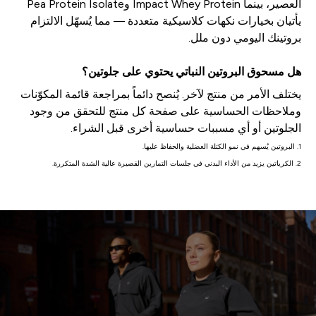
العصير، بينما Impact Whey Protein وPea Protein Isolate
يأتيان بخيارات نكهات كلاسيكية متعددة — مما يُسهّل الالتزام
بروتينك اليومي دون ملل.
هل مسحوق البروتين النباتي يحتوي على جلوتين؟
يختلف الأمر من منتج لآخر. يُنصح دائماً بمراجعة قائمة المكوّنات
وملاحظات الحساسية على صفحة كل منتج للتحقق من وجود
الجلوتين أو أي مسببات حساسية أخرى قبل الشراء.
1. البروتين يُسهم في نمو الكتلة العضلية والحفاظ عليها.
2. الكرياتين يزيد من الأداء البدني في جلسات التمارين القصيرة عالية الشدة المتكررة.