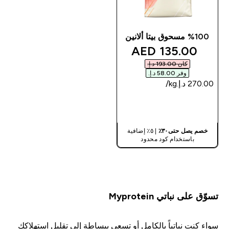
%100 مسحوق بيتا ألانين
discounted price
135.00 AED‎
كان ‏193.00 د.إ.‏‎
وفر ‏58.00 د.إ.‏‎
شراء سريع
خصم يصل حتى٣٠٪
| ٥٪ إضافية
باستخدام كود محدود
تسوّق على نباتي Myprotein
سواء كنت نباتياً بالكامل أو تسعى ببساطة إلى تقليل استهلاكك