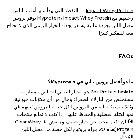
Impact Whey Protein
— النقطة التي يبدأ منها أغلب الناس
رحلتهم مع Myprotein، Impact Whey Protein يوفر بروتين
مصل اللبن بجودة عالية وسعر يجعله الخيار اليومي الذي لا تحتاج
معه للتفكير كثيرًا.
FAQs
ما هو أفضل بروتين نباتي في Myprotein؟
Pea Protein Isolate هو الخيار النباتي الخالص بامتياز —
مستخلص من البازلاء الصفراء وخالٍ من أي مكوّنات حيوانية،
ويُقدّم نسبةً عالية من البروتين لكل حصة. البروتين يُسهم في
1
نمو الكتلة العضلية والحفاظ عليها
. إذا كنت لا تمانع منتجات
الألبان لكنك تبحث عن خيار خفيف ومنعش، فـ Clear Whey
Protein يُقدّم 20 جرام بروتين لكل حصة من مصل اللبن
المُحلَّل.