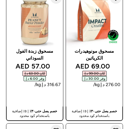
مسحوق مونوهيدرات
مسحوق زبدة الفول
الكرياتين
السوداني
discounted price
discounted price
57.00 AED‎
69.00 AED‎
كان ‏99.00 د.إ.‏‎
كان ‏63.00 د.إ.‏‎
وفر ‏30.00 د.إ.‏‎
وفر ‏6.00 د.إ.‏‎
شراء سريع
شراء سريع
خصم يصل حتى٣٠٪
| ٥٪ إضافية
خصم يصل حتى٣٠٪
| ٥٪ إضافية
باستخدام كود محدود
باستخدام كود محدود