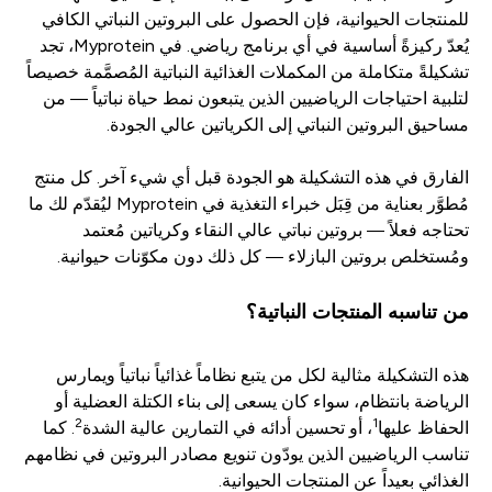
للمنتجات الحيوانية، فإن الحصول على البروتين النباتي الكافي
يُعدّ ركيزةً أساسية في أي برنامج رياضي. في Myprotein، تجد
تشكيلةً متكاملة من المكملات الغذائية النباتية المُصمَّمة خصيصاً
لتلبية احتياجات الرياضيين الذين يتبعون نمط حياة نباتياً — من
مساحيق البروتين النباتي إلى الكرياتين عالي الجودة.
الفارق في هذه التشكيلة هو الجودة قبل أي شيء آخر. كل منتج
مُطوَّر بعناية من قِبَل خبراء التغذية في Myprotein ليُقدّم لك ما
تحتاجه فعلاً — بروتين نباتي عالي النقاء وكرياتين مُعتمد
ومُستخلص بروتين البازلاء — كل ذلك دون مكوّنات حيوانية.
من تناسبه المنتجات النباتية؟
هذه التشكيلة مثالية لكل من يتبع نظاماً غذائياً نباتياً ويمارس
الرياضة بانتظام، سواء كان يسعى إلى بناء الكتلة العضلية أو
2
1
الحفاظ عليها
، أو تحسين أدائه في التمارين عالية الشدة
. كما
تناسب الرياضيين الذين يودّون تنويع مصادر البروتين في نظامهم
الغذائي بعيداً عن المنتجات الحيوانية.