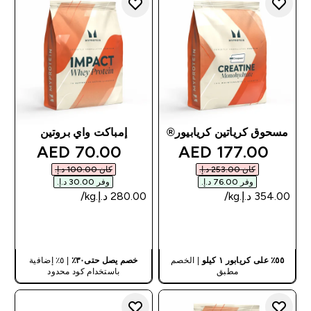
مسحوق كرياتين كريابيور®
إمباكت واي بروتين
discounted price
discounted price
70.00 AED‎
177.00 AED‎
كان ‏253.00 د.إ.‏‎
كان ‏100.00 د.إ.‏‎
وفر ‏76.00 د.إ.‏‎
وفر ‏30.00 د.إ.‏‎
شراء سريع
شراء سريع
٥٥٪ على كريابور ١ كيلو
| الخصم
خصم يصل حتى٣٠٪
| ٥٪ إضافية
مطبق
باستخدام كود محدود