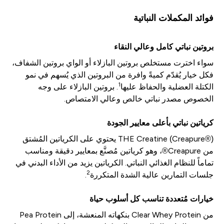
فوائد المكملات النباتية
بروتين نباتي كامل وعالي النقاء
سواء اخترت مستخلص بروتين البازلاء أو الواي بروتين الشفاف،
فكل خيار يُقدّم كميةً وافرة من البروتين الذي يُسهم في نمو
1
الكتلة العضلية والحفاظ عليها
. بروتين البازلاء على وجه
الخصوص مصدر نباتي خالص وعالي الامتصاص.
كرياتين نباتي بأعلى معايير الجودة
THE Creatine (Creapure®) يحتوي على الكرياتين المُشتق
من Creapure®، وهو كرياتين مُصنَّع بمعايير دقيقة ومناسب
تماماً للنظام الغذائي النباتي. الكرياتين يزيد من الأداء البدني في
2
جلسات التمارين عالية الشدة المتكررة
.
خيارات مُتعددة تناسب كل أسلوب حياة
من Clear Whey Protein بنكهاته المنعشة، إلى Pea Protein