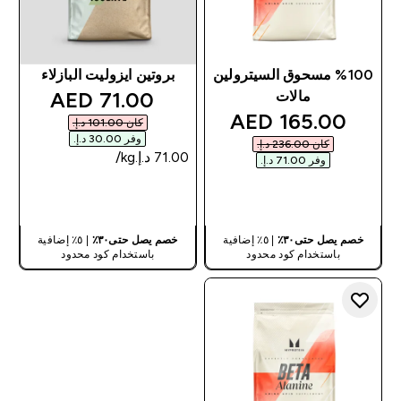
%100 مسحوق السيترولين
بروتين ايزوليت البازلاء
discounted price
71.00 AED‎
مالات
discounted price
165.00 AED‎
كان ‏101.00 د.إ.‏‎
وفر ‏30.00 د.إ.‏‎
كان ‏236.00 د.إ.‏‎
وفر ‏71.00 د.إ.‏‎
شراء سريع
شراء سريع
خصم يصل حتى٣٠٪
| ٥٪ إضافية
خصم يصل حتى٣٠٪
| ٥٪ إضافية
باستخدام كود محدود
باستخدام كود محدود