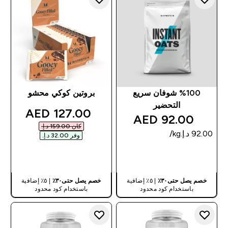
%100 شوفان سريع
بروتين كوكي محشو
التحضير
discounted price
127.00 AED‎
92.00 AED‎
كان ‏159.00 د.إ.‏‎
وفر ‏32.00 د.إ.‏‎
شراء سريع
شراء سريع
خصم يصل حتى٣٠٪
| ٥٪ إضافية
خصم يصل حتى٣٠٪
| ٥٪ إضافية
باستخدام كود محدود
باستخدام كود محدود