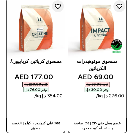
مسحوق مونوهيدرات
مسحوق كرياتين كريابيور®
الكرياتين
discounted price
discounted price
177.00 AED‎
69.00 AED‎
كان ‏99.00 د.إ.‏‎
كان ‏253.00 د.إ.‏‎
وفر ‏30.00 د.إ.‏‎
وفر ‏76.00 د.إ.‏‎
شراء سريع
شراء سريع
خصم يصل حتى٣٠٪
| ٥٪ إضافية
٥٥٪ على كريابور ١ كيلو
| الخصم
باستخدام كود محدود
مطبق