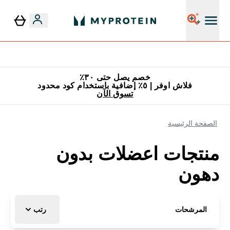
٥٪ إضافية مع زجاجة مجانية على طلبك الأول
خصم يصل حتى ٣٠٪
فلاش اوفر | ٥٪ إضافية باستخدام كود محدود
تسوق الآن
الصفحة الرئيسية
منتجات اعضلات بدون
دهون
المرشحات
رتب