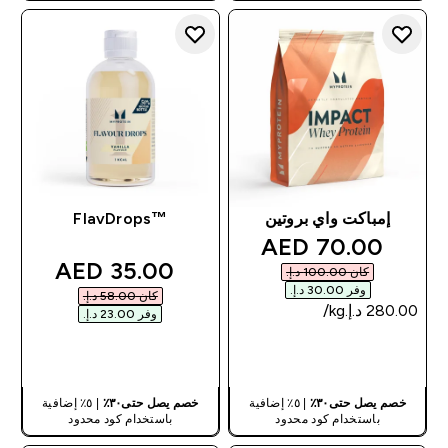
إمباكت واي بروتين
™FlavDrops
discounted price
70.00 AED‎
discounted price
35.00 AED‎
كان ‏100.00 د.إ.‏‎
وفر ‏30.00 د.إ.‏‎
كان ‏58.00 د.إ.‏‎
وفر ‏23.00 د.إ.‏‎
شراء سريع
شراء سريع
خصم يصل حتى٣٠٪
| ٥٪ إضافية
خصم يصل حتى٣٠٪
| ٥٪ إضافية
باستخدام كود محدود
باستخدام كود محدود