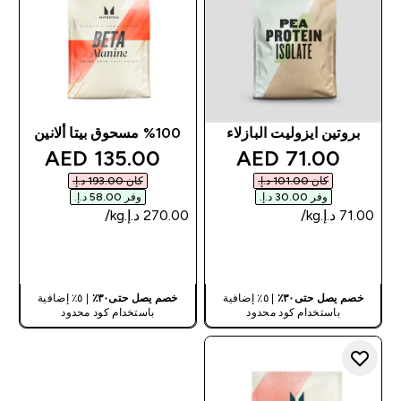
بروتين ايزوليت البازلاء
%100 مسحوق بيتا ألانين
discounted price
discounted price
135.00 AED‎
71.00 AED‎
كان ‏101.00 د.إ.‏‎
كان ‏193.00 د.إ.‏‎
وفر ‏30.00 د.إ.‏‎
وفر ‏58.00 د.إ.‏‎
شراء سريع
شراء سريع
خصم يصل حتى٣٠٪
| ٥٪ إضافية
خصم يصل حتى٣٠٪
| ٥٪ إضافية
باستخدام كود محدود
باستخدام كود محدود