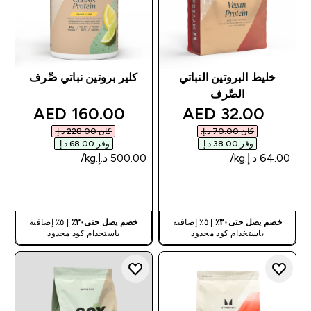
خليط البروتين النباتي
كلير بروتين نباتي صِّرف
الصِّرف
discounted price
discounted price
160.00 AED‎
32.00 AED‎
كان ‏70.00 د.إ.‏‎
كان ‏228.00 د.إ.‏‎
وفر ‏38.00 د.إ.‏‎
وفر ‏68.00 د.إ.‏‎
شراء سريع
شراء سريع
خصم يصل حتى٣٠٪
| ٥٪ إضافية
خصم يصل حتى٣٠٪
| ٥٪ إضافية
باستخدام كود محدود
باستخدام كود محدود