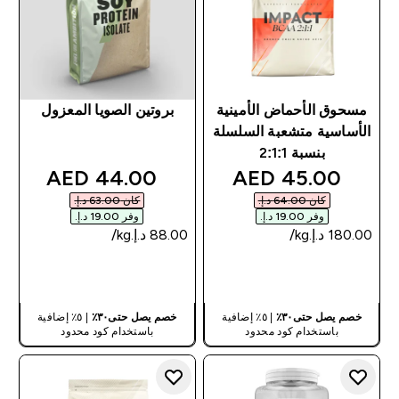
مسحوق الأحماض الأمينية
بروتين الصويا المعزول
الأساسية متشعبة السلسلة
بنسبة 2:1:1
discounted price
discounted price
44.00 AED‎
45.00 AED‎
كان ‏64.00 د.إ.‏‎
كان ‏63.00 د.إ.‏‎
وفر ‏19.00 د.إ.‏‎
وفر ‏19.00 د.إ.‏‎
شراء سريع
شراء سريع
خصم يصل حتى٣٠٪
| ٥٪ إضافية
خصم يصل حتى٣٠٪
| ٥٪ إضافية
باستخدام كود محدود
باستخدام كود محدود