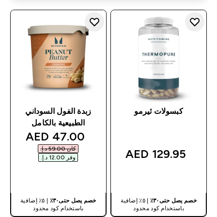
كبسولات ثيرمو
زبدة الفول السوداني
الطبيعية بالكامل
discounted price
47.00 AED‎
كان ‏59.00 د.إ.‏‎
129.95 AED‎
وفر ‏12.00 د.إ.‏‎
شراء سريع
شراء سريع
خصم يصل حتى٣٠٪
| ٥٪ إضافية
خصم يصل حتى٣٠٪
| ٥٪ إضافية
باستخدام كود محدود
باستخدام كود محدود