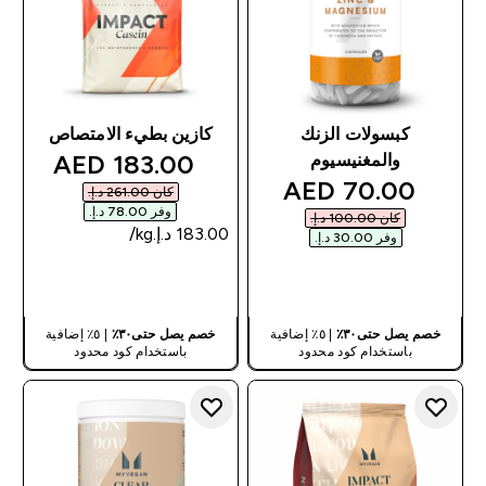
كبسولات الزنك
كازين بطيء الامتصاص
discounted price
183.00 AED‎
والمغنيسيوم
discounted price
70.00 AED‎
كان ‏261.00 د.إ.‏‎
وفر ‏78.00 د.إ.‏‎
كان ‏100.00 د.إ.‏‎
وفر ‏30.00 د.إ.‏‎
شراء سريع
شراء سريع
خصم يصل حتى٣٠٪
| ٥٪ إضافية
خصم يصل حتى٣٠٪
| ٥٪ إضافية
باستخدام كود محدود
باستخدام كود محدود