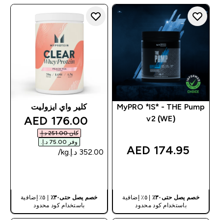
MyPRO *IS* - THE Pump
كلير واي ايزوليت
discounted price
176.00 AED‎
v2 (WE)
كان ‏251.00 د.إ.‏‎
وفر ‏75.00 د.إ.‏‎
174.95 AED‎
شراء سريع
شراء سريع
خصم يصل حتى٣٠٪
| ٥٪ إضافية
خصم يصل حتى٣٠٪
| ٥٪ إضافية
باستخدام كود محدود
باستخدام كود محدود