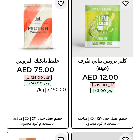
كلير بروتين نباتي صِّرف
خليط بانكيك البروتين
discounted price
75.00 AED‎
(عينة)
discounted price
12.00 AED‎
كان ‏125.00 د.إ.‏‎
وفر ‏50.00 د.إ.‏‎
كان ‏15.00 د.إ.‏‎
وفر ‏3.00 د.إ.‏‎
شراء سريع
شراء سريع
خصم يصل حتى٣٠٪
| ٥٪ إضافية
خصم يصل حتى٣٠٪
| ٥٪ إضافية
باستخدام كود محدود
باستخدام كود محدود