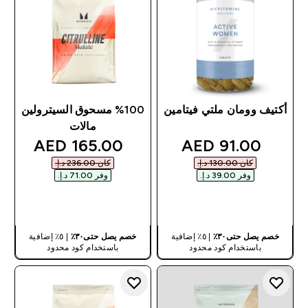
أكتيف وومان ملتي فيتامين
%100 مسحوق السيترولين
مالات
discounted price
discounted price
165.00 AED‎
91.00 AED‎
كان ‏130.00 د.إ.‏‎
كان ‏236.00 د.إ.‏‎
وفر ‏39.00 د.إ.‏‎
وفر ‏71.00 د.إ.‏‎
شراء سريع
شراء سريع
خصم يصل حتى٣٠٪
| ٥٪ إضافية
خصم يصل حتى٣٠٪
| ٥٪ إضافية
باستخدام كود محدود
باستخدام كود محدود