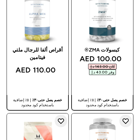
كبسولات ZMA®
أقراص ألفا للرجال ملتي
discounted price
100.00 AED‎
فيتامين
كان ‏143.00 د.إ.‏‎
110.00 AED‎
وفر ‏43.00 د.إ.‏‎
شراء سريع
شراء سريع
خصم يصل حتى٣٠٪
| ٥٪ إضافية
خصم يصل حتى٣٠٪
| ٥٪ إضافية
باستخدام كود محدود
باستخدام كود محدود