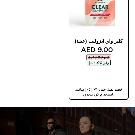
كلير واي ايزوليت (عينة)
discounted price
9.00 AED‎
كان ‏13.00 د.إ.‏‎
وفر ‏4.00 د.إ.‏‎
شراء سريع
خصم يصل حتى٣٠٪
| ٥٪ إضافية
باستخدام كود محدود