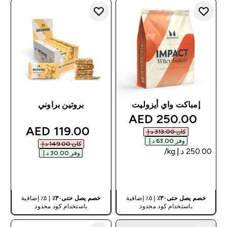
إمباكت واي أيزوليت
بروتين براوني
discounted price
250.00 AED‎
discounted price
119.00 AED‎
كان ‏313.00 د.إ.‏‎
وفر ‏63.00 د.إ.‏‎
كان ‏149.00 د.إ.‏‎
وفر ‏30.00 د.إ.‏‎
شراء سريع
شراء سريع
خصم يصل حتى٣٠٪
| ٥٪ إضافية
خصم يصل حتى٣٠٪
| ٥٪ إضافية
باستخدام كود محدود
باستخدام كود محدود