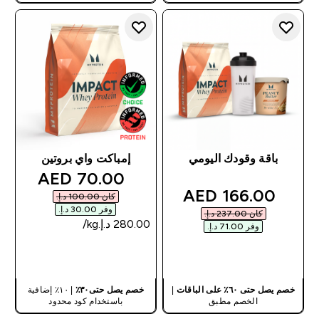
باقة وقودك اليومي
إمباكت واي بروتين
discounted price
70.00 AED‎
discounted price
166.00 AED‎
كان ‏100.00 د.إ.‏‎
وفر ‏30.00 د.إ.‏‎
كان ‏237.00 د.إ.‏‎
وفر ‏71.00 د.إ.‏‎
شراء سريع
شراء سريع
خصم يصل حتى ٦٠٪ على الباقات
|
خصم يصل حتى٣٠٪
| ١٠٪ إضافية
الخصم مطبق
باستخدام كود محدود