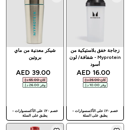
زجاجة خفق بلاستيكية من
شيكر معدنية من ماي
Myprotein - شفافة/ لون
بروتين
أسود
discounted price
discounted price
39.00 AED‎
16.00 AED‎
كان ‏26.00 د.إ.‏‎
كان ‏65.00 د.إ.‏‎
وفر ‏10.00 د.إ.‏‎
وفر ‏26.00 د.إ.‏‎
شراء سريع
شراء سريع
خصم ٢٠٪ على الأكسسوارات -
خصم ٢٠٪ على الأكسسوارات -
يطبق على السلة
يطبق على السلة