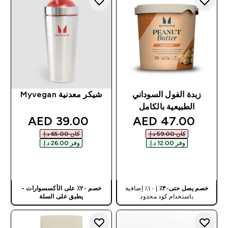
زبدة الفول السوداني
شيكر معدنية Myvegan
الطبيعية بالكامل
discounted price
discounted price
39.00 AED‎
47.00 AED‎
كان ‏59.00 د.إ.‏‎
كان ‏65.00 د.إ.‏‎
وفر ‏12.00 د.إ.‏‎
وفر ‏26.00 د.إ.‏‎
شراء سريع
شراء سريع
خصم يصل حتى٣٠٪
| ١٠٪ إضافية
خصم ٢٠٪ على الأكسسوارات -
باستخدام كود محدود
يطبق على السلة