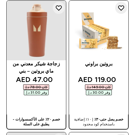
بروتين براوني
زجاجة شيكر معدني من
ماي بروتين – بني
discounted price
discounted price
47.00 AED‎
119.00 AED‎
كان ‏149.00 د.إ.‏‎
كان ‏78.00 د.إ.‏‎
وفر ‏30.00 د.إ.‏‎
وفر ‏31.00 د.إ.‏‎
شراء سريع
شراء سريع
خصم يصل حتى٣٠٪
| ١٠٪ إضافية
خصم ٢٠٪ على الأكسسوارات -
باستخدام كود محدود
يطبق على السلة