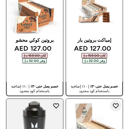
إمباكت بروتين بار
بروتين كوكي محشو
discounted price
discounted price
127.00 AED‎
127.00 AED‎
كان ‏159.00 د.إ.‏‎
كان ‏159.00 د.إ.‏‎
وفر ‏32.00 د.إ.‏‎
وفر ‏32.00 د.إ.‏‎
شراء سريع
شراء سريع
خصم يصل حتى٣٠٪
| ١٠٪ إضافية
خصم يصل حتى٣٠٪
| ١٠٪ إضافية
باستخدام كود محدود
باستخدام كود محدود