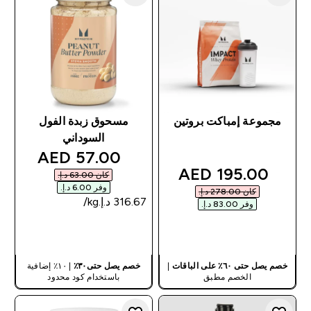
مجموعة إمباكت بروتين
مسحوق زبدة الفول
السوداني
discounted price
57.00 AED‎
discounted price
195.00 AED‎
كان ‏63.00 د.إ.‏‎
وفر ‏6.00 د.إ.‏‎
كان ‏278.00 د.إ.‏‎
وفر ‏83.00 د.إ.‏‎
شراء سريع
شراء سريع
خصم يصل حتى ٦٠٪ على الباقات
|
خصم يصل حتى٣٠٪
| ١٠٪ إضافية
الخصم مطبق
باستخدام كود محدود