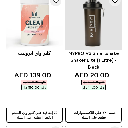
MYPRO V3 Smartshake
كلير واي ايزوليت
Shaker Lite (1 Litre) -
Black
discounted price
discounted price
139.00 AED‎
20.00 AED‎
كان ‏34.00 د.إ.‏‎
كان ‏289.00 د.إ.‏‎
وفر ‏14.00 د.إ.‏‎
وفر ‏150.00 د.إ.‏‎
شراء سريع
شراء سريع
خصم ٢٠٪ على الأكسسوارات -
٥٪ إضافية على كلير واي الحجم
يطبق على السلة
الكبير
| يطبق على السلة