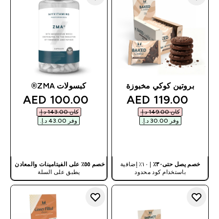
بروتين كوكي مخبوزة
كبسولات ZMA®
discounted price
discounted price
100.00 AED‎
119.00 AED‎
كان ‏149.00 د.إ.‏‎
كان ‏143.00 د.إ.‏‎
وفر ‏30.00 د.إ.‏‎
وفر ‏43.00 د.إ.‏‎
شراء سريع
شراء سريع
خصم يصل حتى٣٠٪
| ١٠٪ إضافية
خصم ٥٥٪ على الفيتامينات والمعادن
باستخدام كود محدود
يطبق على السلة