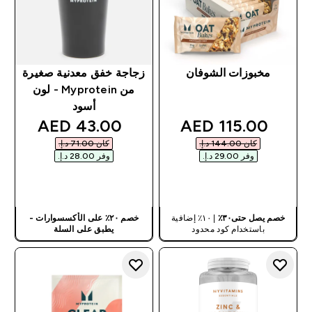
مخبوزات الشوفان
زجاجة خفق معدنية صغيرة
من Myprotein - لون
أسود
discounted price
discounted price
43.00 AED‎
115.00 AED‎
كان ‏144.00 د.إ.‏‎
كان ‏71.00 د.إ.‏‎
وفر ‏29.00 د.إ.‏‎
وفر ‏28.00 د.إ.‏‎
شراء سريع
شراء سريع
خصم يصل حتى٣٠٪
| ١٠٪ إضافية
خصم ٢٠٪ على الأكسسوارات -
باستخدام كود محدود
يطبق على السلة