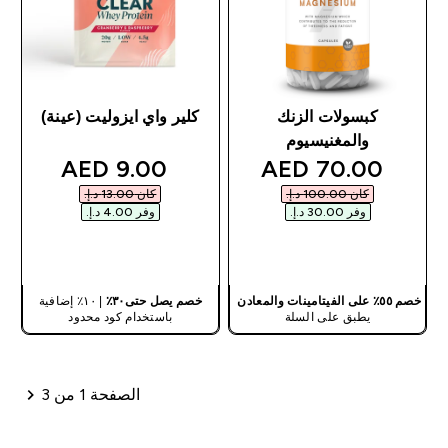
كبسولات الزنك
كلير واي ايزوليت (عينة)
والمغنيسيوم
iscounted price
discounted price
9.00 AED‎
70.00 AED‎
كان ‏100.00 د.إ.‏‎
كان ‏13.00 د.إ.‏‎
وفر ‏30.00 د.إ.‏‎
وفر ‏4.00 د.إ.‏‎
شراء سريع
شراء سريع
خصم ٥٥٪ على الفيتامينات والمعادن
خصم يصل حتى٣٠٪
| ١٠٪ إضافية
يطبق على السلة
باستخدام كود محدود
الصفحة 1 من 3
ترقيم الصفحات