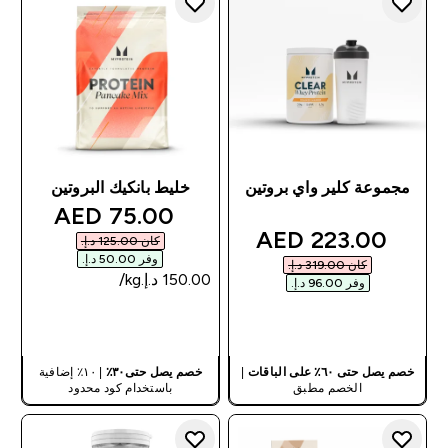
مجموعة كلير واي بروتين
خليط بانكيك البروتين
discounted price
75.00 AED‎
discounted price
223.00 AED‎
كان ‏125.00 د.إ.‏‎
وفر ‏50.00 د.إ.‏‎
كان ‏319.00 د.إ.‏‎
وفر ‏96.00 د.إ.‏‎
شراء سريع
شراء سريع
خصم يصل حتى ٦٠٪ على الباقات
|
خصم يصل حتى٣٠٪
| ١٠٪ إضافية
الخصم مطبق
باستخدام كود محدود