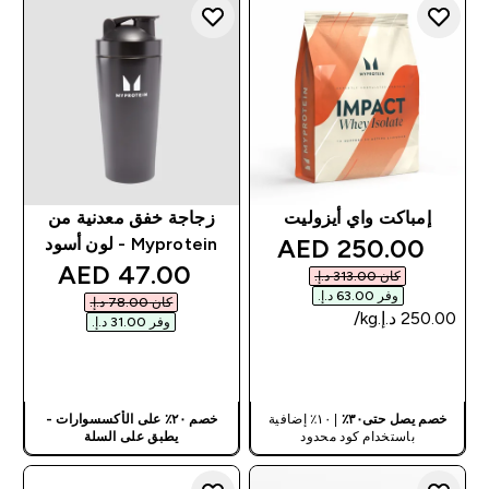
إمباكت واي أيزوليت
زجاجة خفق معدنية من
discounted price
250.00 AED‎
Myprotein - لون أسود
discounted price
47.00 AED‎
كان ‏313.00 د.إ.‏‎
وفر ‏63.00 د.إ.‏‎
كان ‏78.00 د.إ.‏‎
وفر ‏31.00 د.إ.‏‎
شراء سريع
شراء سريع
خصم يصل حتى٣٠٪
| ١٠٪ إضافية
خصم ٢٠٪ على الأكسسوارات -
باستخدام كود محدود
يطبق على السلة