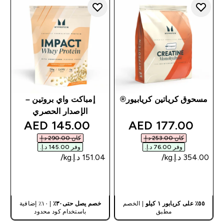
مسحوق كرياتين كريابيور®
إمباكت واي بروتين –
الإصدار الحصري
discounted price
discounted price
145.00 AED‎
177.00 AED‎
كان ‏253.00 د.إ.‏‎
كان ‏290.00 د.إ.‏‎
وفر ‏76.00 د.إ.‏‎
وفر ‏145.00 د.إ.‏‎
شراء سريع
شراء سريع
٥٥٪ على كريابور ١ كيلو
| الخصم
خصم يصل حتى٣٠٪
| ١٠٪ إضافية
مطبق
باستخدام كود محدود