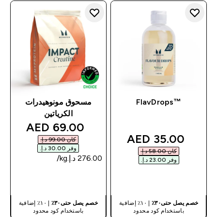
™FlavDrops
مسحوق مونوهيدرات
الكرياتين
discounted price
69.00 AED‎
discounted price
35.00 AED‎
كان ‏99.00 د.إ.‏‎
وفر ‏30.00 د.إ.‏‎
كان ‏58.00 د.إ.‏‎
وفر ‏23.00 د.إ.‏‎
شراء سريع
شراء سريع
خصم يصل حتى٣٠٪
| ١٠٪ إضافية
خصم يصل حتى٣٠٪
| ١٠٪ إضافية
باستخدام كود محدود
باستخدام كود محدود