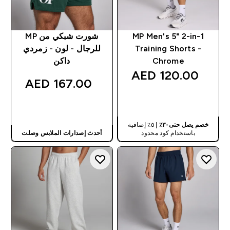
MP Men's 5" 2-in-1
شورت شبكي من MP
Training Shorts -
للرجال - لون - زمردي
Chrome
داكن
120.00 AED‎
167.00 AED‎
شراء سريع
شراء سريع
خصم يصل حتى٣٠٪
| ٥٪ إضافية
باستخدام كود محدود
أحدث إصدارات الملابس وصلت