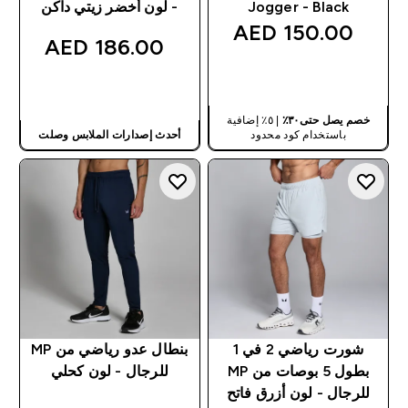
Jogger - Black
- لون أخضر زيتي داكن
150.00 AED‎
186.00 AED‎
شراء سريع
شراء سريع
خصم يصل حتى٣٠٪
| ٥٪ إضافية
باستخدام كود محدود
أحدث إصدارات الملابس وصلت
شورت رياضي 2 في 1
بنطال عدو رياضي من MP
بطول 5 بوصات من MP
للرجال - لون كحلي
للرجال - لون أزرق فاتح