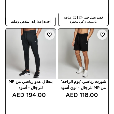
شراء سريع
شراء سريع
خصم يصل حتى٣٠٪
| ٥٪ إضافية
باستخدام كود محدود
أحدث إصدارات الملابس وصلت
شورت رياضي "يوم الراحة"
بنطال عدو رياضي من MP
من MP للرجال - لون أسود
للرجال - أسود
194.00 AED‎
118.00 AED‎
شراء سريع
شراء سريع