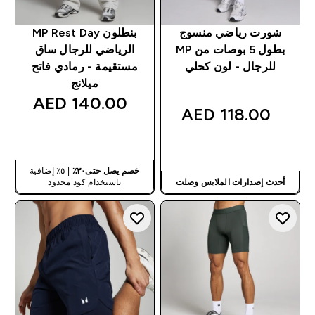
شورت رياضي منسوج
بنطلون MP Rest Day
بطول 5 بوصات من MP
الرياضي للرجال ساق
للرجال - لون كحلي
مستقيمة - رمادي فاتح
ميلانج
140.00 AED‎
118.00 AED‎
شراء سريع
شراء سريع
خصم يصل حتى٣٠٪
| ٥٪ إضافية
أحدث إصدارات الملابس وصلت
باستخدام كود محدود