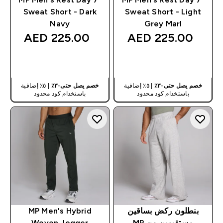
Sweat Short - Dark
Sweat Short - Light
Navy
Grey Marl
225.00 AED‎
225.00 AED‎
شراء سريع
شراء سريع
خصم يصل حتى٣٠٪
| ٥٪ إضافية
خصم يصل حتى٣٠٪
| ٥٪ إضافية
باستخدام كود محدود
باستخدام كود محدود
بنطلون ركض بساقين
MP Men's Hybrid
مستقيمين من MP
Woven Jogger