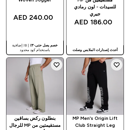
للسيدات - لون رمادي
جيري
240.00 AED‎
186.00 AED‎
شراء سريع
شراء سريع
خصم يصل حتى٣٠٪
| ٥٪ إضافية
أحدث إصدارات الملابس وصلت
باستخدام كود محدود
MP Men's Origin Lift
بنطلون ركض بساقين
Club Straight Leg
مستقيمتين من MP للرجال