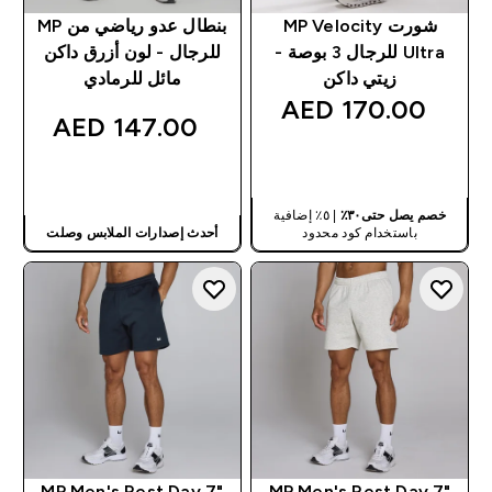
شورت MP Velocity
بنطال عدو رياضي من MP
Ultra للرجال 3 بوصة -
للرجال - لون أزرق داكن
زيتي داكن
مائل للرمادي
170.00 AED‎
147.00 AED‎
شراء سريع
شراء سريع
خصم يصل حتى٣٠٪
| ٥٪ إضافية
باستخدام كود محدود
أحدث إصدارات الملابس وصلت
MP Men's Rest Day 7"
MP Men's Rest Day 7"