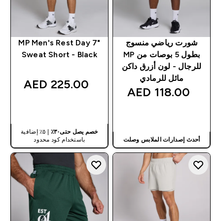
شورت رياضي منسوج
MP Men's Rest Day 7"
بطول 5 بوصات من MP
Sweat Short - Black
للرجال - لون أزرق داكن
مائل للرمادي
225.00 AED‎
118.00 AED‎
شراء سريع
شراء سريع
خصم يصل حتى٣٠٪
| ٥٪ إضافية
أحدث إصدارات الملابس وصلت
باستخدام كود محدود