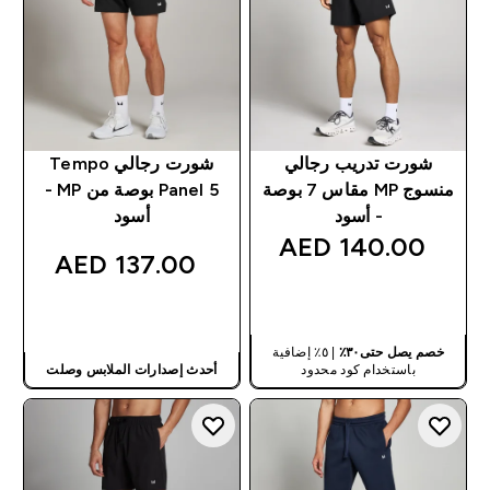
شورت تدريب رجالي
شورت رجالي Tempo
منسوج MP مقاس 7 بوصة
Panel 5 بوصة من MP -
- أسود
أسود
140.00 AED‎
137.00 AED‎
شراء سريع
شراء سريع
خصم يصل حتى٣٠٪
| ٥٪ إضافية
باستخدام كود محدود
أحدث إصدارات الملابس وصلت