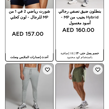
بنطلون ضيق نصفي رجالي
شورت رياضي 2 في 1 من
Hybrid بجيب من MP -
MP للرجال - لون كحلي
أسود مغسول
160.00 AED‎
157.00 AED‎
شراء سريع
شراء سريع
خصم يصل حتى٣٠٪
| ٥٪ إضافية
باستخدام كود محدود
أحدث إصدارات الملابس وصلت