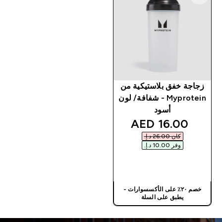
زجاجة خفق بلاستيكية من
Myprotein - شفافة/ لون
أسود
discounted price
16.00 AED‎
كان ‏26.00 د.إ.‏‎
وفر ‏10.00 د.إ.‏‎
شراء سريع
خصم ٢٠٪ على الأكسسوارات -
يطبق على السلة