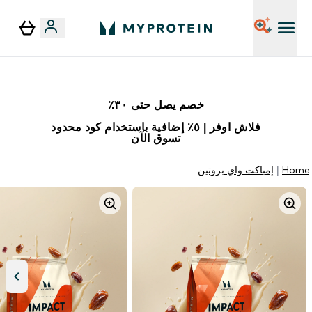
٥٪ إضافية مع زجاجة مجانية على طلبك الأول
خصم يصل حتى ٣٠٪
فلاش اوفر | ٥٪ إضافية باستخدام كود محدود
تسوق الآن
Home
إمباكت واي بروتين