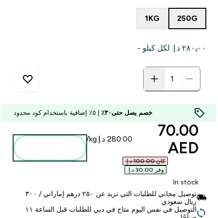
1KG
250G
٢٨٠٫٠٠ د.إ.‏‎ لكل كيلو -
خصم يصل حتى٣٠٪
| ٥٪ إضافية باستخدام كود محدود
discounted price
70.00
AED‎
أضف إلى
الحقيبة
كان ‏100.00 د.إ.‏‎
وفر ‏30.00 د.إ.‏‎
In stock
توصيل مجاني للطلبات التي تزيد عن ٢٥٠ درهم إماراتي / ٣٠٠
ريال سعودي
التوصيل في نفس اليوم متاح في دبي للطلبات قبل الساعة ١١
صباحًا