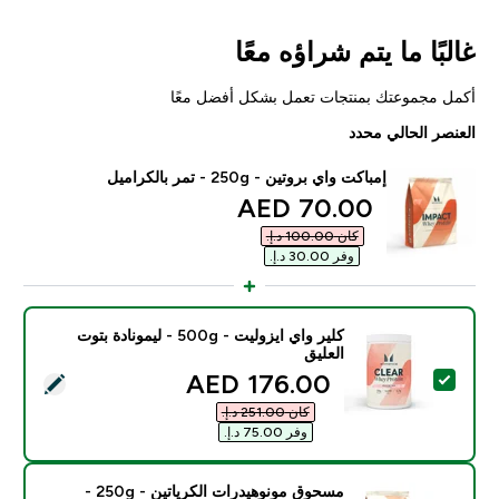
غالبًا ما يتم شراؤه معًا
أكمل مجموعتك بمنتجات تعمل بشكل أفضل معًا
العنصر الحالي محدد
إمباكت واي بروتين - 250g - تمر بالكراميل
discounted price
70.00 AED‎
كان ‏100.00 د.إ.‏‎
وفر ‏30.00 د.إ.‏‎
كلير واي ايزوليت - 500g - ليمونادة بتوت
العليق
discounted price
176.00 AED‎
تحديد هذا المنتج - كلير واي ايزوليت - 500g - ليمونادة بتوت العليق
كان ‏251.00 د.إ.‏‎
وفر ‏75.00 د.إ.‏‎
مسحوق مونوهيدرات الكرياتين - 250g -