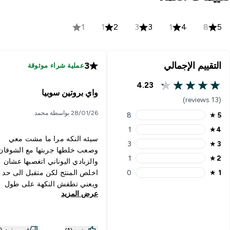
1
1
2
3
3
1
4
8
5
التقييم الإجمالي
3
عملية شراء موثوقة
4.23
4.23 out of 5 stars
واي بروتين سوبيا
(13 reviews)
28/01/26 بواسطة محمد
8
★
5
5 stars rating 8 reviews
1
★
4
4 stars rating 1 reviews
سيئه النكه مرا ما مشت معي
3
★
3
3 stars rating 3 reviews
وصعب خلطها جربتها مع الشوفان
1
★
2
والزبادي اليوناني اتغصبها عشان
2 stars rating 1 reviews
1
★
0
اخلص المنتج لكن متقبل الى حد م
1 stars rating 0 reviews
ويعني تطفش النكهة على طول
عرض المزيد
للاستعمال من فتره لفتره وليس
كشكل دائم شيء للتغير فقط
غير مفيد (0)